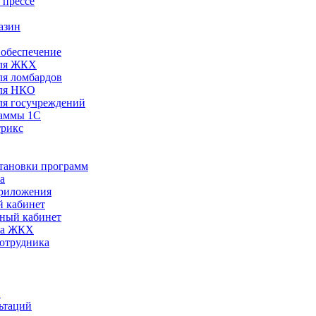
 прессе
азин
обеспечение
ля ЖКХ
я ломбардов
ля НКО
я госучреждений
раммы 1С
трикс
становки программ
а
риложения
 кабинет
ный кабинет
ра ЖКХ
сотрудника
С
ьтаций