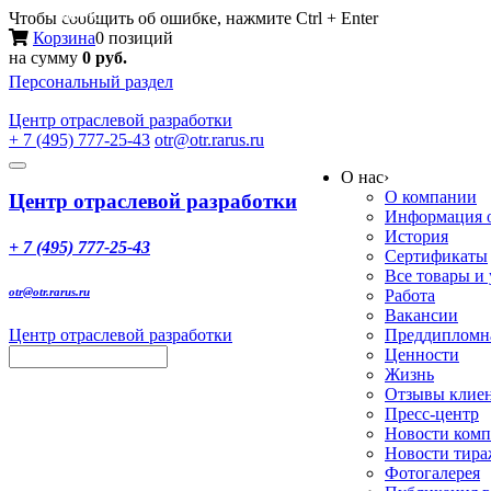
Меню
Чтобы сообщить об ошибке, нажмите Ctrl + Enter
Корзина
0 позиций
на сумму
0 руб.
Персональный раздел
Центр
отраслевой разработки
+ 7 (495) 777-25-43
otr@otr.rarus.ru
Toggle
О нас
›
navigation
О компании
Центр отраслевой разработки
Информация о
История
+ 7 (495) 777-25-43
Сертификаты
Все товары и
otr@otr.rarus.ru
Работа
Вакансии
Центр отраслевой разработки
Преддипломна
Ценности
Жизнь
Отзывы клие
Пресс-центр
Новости ком
Новости тир
Фотогалерея