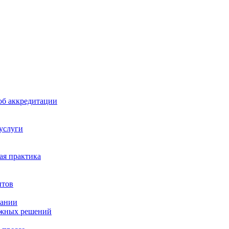
б аккредитации
 услуги
я практика
нтов
пании
ажных решений