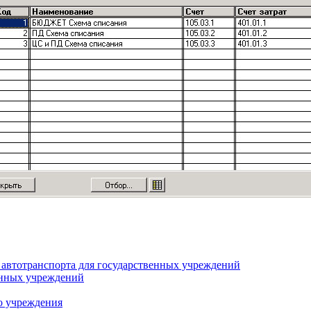
автотранспорта для государственных учреждений
енных учреждений
о учреждения