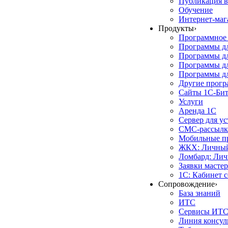
Публикация в
Обучение
Интернет-маг
Продукты
›
Программное 
Программы д
Программы дл
Программы д
Программы дл
Другие прог
Сайты 1С-Би
Услуги
Аренда 1С
Сервер для у
СМС-рассылк
Мобильные п
ЖКХ: Личный
Ломбард: Лич
Заявки масте
1С: Кабинет 
Сопровождение
›
База знаний
ИТС
Сервисы ИТ
Линия консул