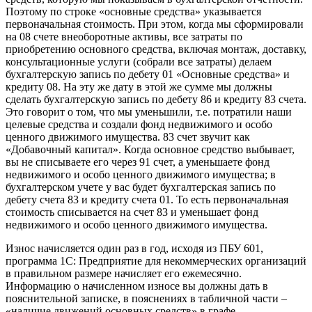
Поэтому по строке «основные средства» указывается
первоначальная стоимость. При этом, когда мы сформировали
на 08 счете внеоборотные активы, все затраты по
приобретению основного средства, включая монтаж, доставку,
консультационные услуги (собрали все затраты) делаем
бухгалтерскую запись по дебету 01 «Основные средства» и
кредиту 08. На эту же дату в этой же сумме мы должны
сделать бухгалтерскую запись по дебету 86 и кредиту 83 счета.
Это говорит о том, что мы уменьшили, т.е. потратили наши
целевые средства и создали фонд недвижимого и особо
ценного движимого имущества. 83 счет звучит как
«Добавочный капитал». Когда основное средство выбывает,
вы не списываете его через 91 счет, а уменьшаете фонд
недвижимого и особо ценного движимого имущества; в
бухгалтерском учете у вас будет бухгалтерская запись по
дебету счета 83 и кредиту счета 01. То есть первоначальная
стоимость списывается на счет 83 и уменьшает фонд
недвижимого и особо ценного движимого имущества.
Износ начисляется один раз в год, исходя из ПБУ 601,
программа 1С: Предприятие для некоммерческих организаций
в правильном размере начисляет его ежемесячно.
Информацию о начисленном износе вы должны дать в
пояснительной записке, в пояснениях в табличной части –
«наличие движений основных средств» в графе