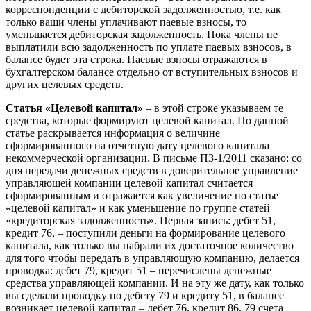
корреспонденции с дебиторской задолженностью, т.е. как
только ваши члены уплачивают паевые взносы, то
уменьшается дебиторская задолженность. Пока члены не
выплатили всю задолженность по уплате паевых взносов, в
балансе будет эта строка. Паевые взносы отражаются в
бухгалтерском балансе отдельно от вступительных взносов и
других целевых средств.
Статья «Целевой капитал»
– в этой строке указываем те
средства, которые формируют целевой капитал. По данной
статье раскрывается информация о величине
сформированного на отчетную дату целевого капитала
некоммерческой организации. В письме ПЗ-1/2011 сказано: со
дня передачи денежных средств в доверительное управление
управляющей компании целевой капитал считается
сформированным и отражается как увеличение по статье
«целевой капитал» и как уменьшение по группе статей
«кредиторская задолженность». Первая запись: дебет 51,
кредит 76, – поступили деньги на формирование целевого
капитала, как только вы набрали их достаточное количество
для того чтобы передать в управляющую компанию, делается
проводка: дебет 79, кредит 51 – перечислены денежные
средства управляющей компании. И на эту же дату, как только
вы сделали проводку по дебету 79 и кредиту 51, в балансе
возникает целевой капитал – дебет 76, кредит 86. 79 счета