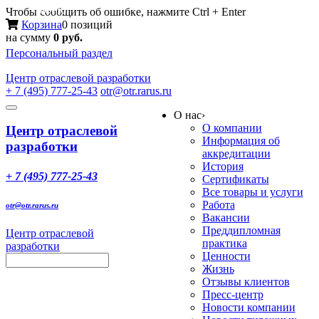
Меню
Чтобы сообщить об ошибке, нажмите Ctrl + Enter
Корзина
0 позиций
на сумму
0 руб.
Персональный раздел
Центр
отраслевой разработки
+ 7 (495) 777-25-43
otr@otr.rarus.ru
Toggle
О нас
›
navigation
О компании
Центр отраслевой
Информация об
разработки
аккредитации
История
+ 7 (495) 777-25-43
Сертификаты
Все товары и услуги
Работа
otr@otr.rarus.ru
Вакансии
Преддипломная
Центр отраслевой
практика
разработки
Ценности
Жизнь
Отзывы клиентов
Пресс-центр
Новости компании