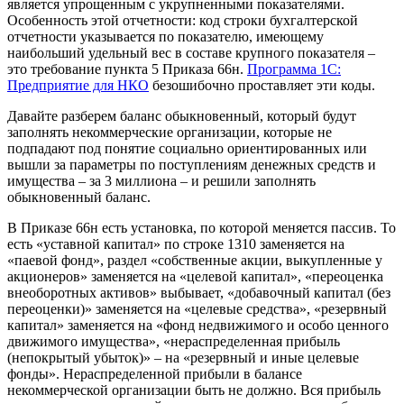
является упрощенным с укрупненными показателями.
Особенность этой отчетности: код строки бухгалтерской
отчетности указывается по показателю, имеющему
наибольший удельный вес в составе крупного показателя –
это требование пункта 5 Приказа 66н.
Программа 1С:
Предприятие для НКО
безошибочно проставляет эти коды.
Давайте разберем баланс обыкновенный, который будут
заполнять некоммерческие организации, которые не
подпадают под понятие социально ориентированных или
вышли за параметры по поступлениям денежных средств и
имущества – за 3 миллиона – и решили заполнять
обыкновенный баланс.
В Приказе 66н есть установка, по которой меняется пассив. То
есть «уставной капитал» по строке 1310 заменяется на
«паевой фонд», раздел «собственные акции, выкупленные у
акционеров» заменяется на «целевой капитал», «переоценка
внеоборотных активов» выбывает, «добавочный капитал (без
переоценки)» заменяется на «целевые средства», «резервный
капитал» заменяется на «фонд недвижимого и особо ценного
движимого имущества», «нераспределенная прибыль
(непокрытый убыток)» – на «резервный и иные целевые
фонды». Нераспределенной прибыли в балансе
некоммерческой организации быть не должно. Вся прибыль