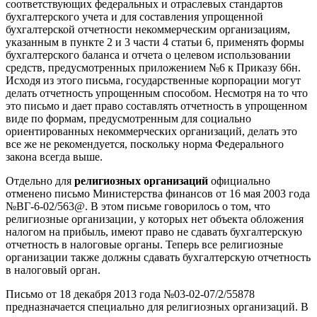
соответствующих федеральных и отраслевых стандартов
бухгалтерского учета и для составления упрощенной
бухгалтерской отчетности некоммерческим организациям,
указанным в пункте 2 и 3 части 4 статьи 6, применять формы
бухгалтерского баланса и отчета о целевом использовании
средств, предусмотренных приложением №6 к Приказу 66н.
Исходя из этого письма, государственные корпорации могут
делать отчетность упрощенным способом. Несмотря на то что
это письмо и дает право составлять отчетность в упрощенном
виде по формам, предусмотренным для социально
ориентированных некоммерческих организаций, делать это
все же не рекомендуется, поскольку норма Федерального
закона всегда выше.
Отдельно для
религиозных организаций
официально
отменено письмо Министерства финансов от 16 мая 2003 года
№ВГ-6-02/563@. В этом письме говорилось о том, что
религиозные организации, у которых нет объекта обложения
налогом на прибыль, имеют право не сдавать бухгалтерскую
отчетность в налоговые органы. Теперь все религиозные
организации также должны сдавать бухгалтерскую отчетность
в налоговый орган.
Письмо от 18 декабря 2013 года №03-02-07/2/55878
предназначается специально для религиозных организаций. В