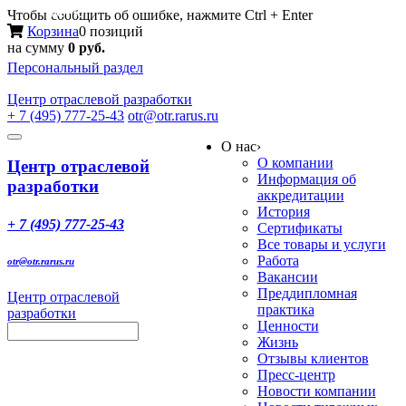
Меню
Чтобы сообщить об ошибке, нажмите Ctrl + Enter
Корзина
0 позиций
на сумму
0 руб.
Персональный раздел
Центр
отраслевой разработки
+ 7 (495) 777-25-43
otr@otr.rarus.ru
Toggle
О нас
›
navigation
О компании
Центр отраслевой
Информация об
разработки
аккредитации
История
+ 7 (495) 777-25-43
Сертификаты
Все товары и услуги
Работа
otr@otr.rarus.ru
Вакансии
Преддипломная
Центр отраслевой
практика
разработки
Ценности
Жизнь
Отзывы клиентов
Пресс-центр
Новости компании