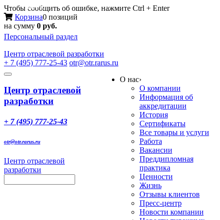
Меню
Чтобы сообщить об ошибке, нажмите Ctrl + Enter
Корзина
0 позиций
на сумму
0 руб.
Персональный раздел
Центр
отраслевой разработки
+ 7 (495) 777-25-43
otr@otr.rarus.ru
Toggle
О нас
›
navigation
О компании
Центр отраслевой
Информация об
разработки
аккредитации
История
+ 7 (495) 777-25-43
Сертификаты
Все товары и услуги
Работа
otr@otr.rarus.ru
Вакансии
Преддипломная
Центр отраслевой
практика
разработки
Ценности
Жизнь
Отзывы клиентов
Пресс-центр
Новости компании