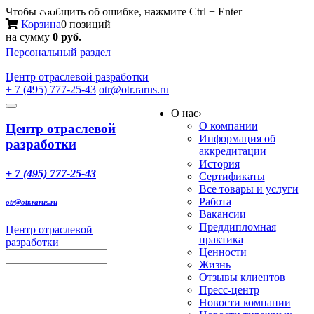
Меню
Чтобы сообщить об ошибке, нажмите Ctrl + Enter
Корзина
0 позиций
на сумму
0 руб.
Персональный раздел
Центр
отраслевой разработки
+ 7 (495) 777-25-43
otr@otr.rarus.ru
Toggle
О нас
›
navigation
О компании
Центр отраслевой
Информация об
разработки
аккредитации
История
+ 7 (495) 777-25-43
Сертификаты
Все товары и услуги
Работа
otr@otr.rarus.ru
Вакансии
Преддипломная
Центр отраслевой
практика
разработки
Ценности
Жизнь
Отзывы клиентов
Пресс-центр
Новости компании