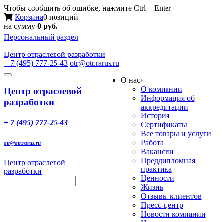
Меню
Чтобы сообщить об ошибке, нажмите Ctrl + Enter
Корзина
0 позиций
на сумму
0 руб.
Персональный раздел
Центр
отраслевой разработки
+ 7 (495) 777-25-43
otr@otr.rarus.ru
Toggle
О нас
›
navigation
О компании
Центр отраслевой
Информация об
разработки
аккредитации
История
+ 7 (495) 777-25-43
Сертификаты
Все товары и услуги
Работа
otr@otr.rarus.ru
Вакансии
Преддипломная
Центр отраслевой
практика
разработки
Ценности
Жизнь
Отзывы клиентов
Пресс-центр
Новости компании