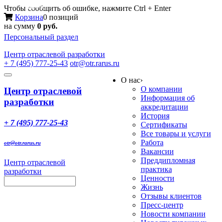
Меню
Чтобы сообщить об ошибке, нажмите Ctrl + Enter
Корзина
0 позиций
на сумму
0 руб.
Персональный раздел
Центр
отраслевой разработки
+ 7 (495) 777-25-43
otr@otr.rarus.ru
Toggle
О нас
›
navigation
О компании
Центр отраслевой
Информация об
разработки
аккредитации
История
+ 7 (495) 777-25-43
Сертификаты
Все товары и услуги
Работа
otr@otr.rarus.ru
Вакансии
Преддипломная
Центр отраслевой
практика
разработки
Ценности
Жизнь
Отзывы клиентов
Пресс-центр
Новости компании