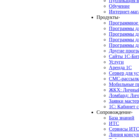
Публикация в
Обучение
Интернет-маг
Продукты
›
Программное 
Программы д
Программы дл
Программы д
Программы дл
Другие прог
Сайты 1С-Би
Услуги
Аренда 1С
Сервер для у
СМС-рассылк
Мобильные п
ЖКХ: Личный
Ломбард: Лич
Заявки масте
1С: Кабинет 
Сопровождение
›
База знаний
ИТС
Сервисы ИТ
Линия консул