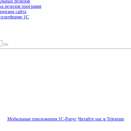
альных релизов
а релизов программ
цензии сайта
а платформе 1С
Мобильные приложения 1С-Рарус
Читайте нас в Telegram