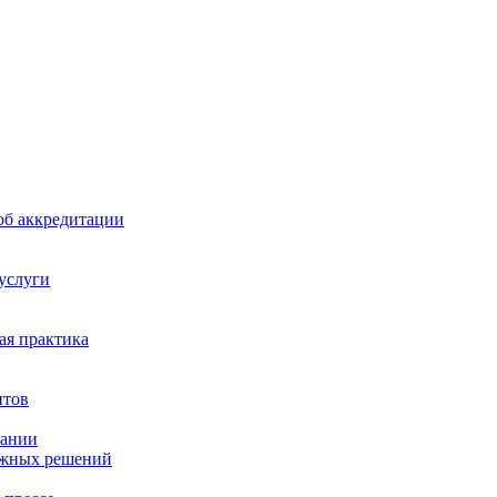
б аккредитации
 услуги
я практика
нтов
пании
ажных решений