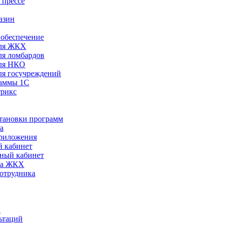
 прессе
азин
обеспечение
ля ЖКХ
я ломбардов
ля НКО
я госучреждений
раммы 1С
трикс
становки программ
а
риложения
 кабинет
ный кабинет
ра ЖКХ
сотрудника
С
ьтаций