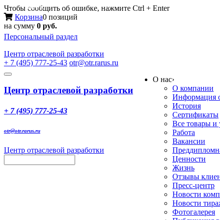
Меню
Чтобы сообщить об ошибке, нажмите Ctrl + Enter
Корзина
0 позиций
на сумму
0 руб.
Персональный раздел
Центр
отраслевой разработки
+ 7 (495) 777-25-43
otr@otr.rarus.ru
Toggle
О нас
›
navigation
О компании
Центр отраслевой разработки
Информация о
История
+ 7 (495) 777-25-43
Сертификаты
Все товары и
otr@otr.rarus.ru
Работа
Вакансии
Центр отраслевой разработки
Преддипломна
Ценности
Жизнь
Отзывы клие
Пресс-центр
Новости ком
Новости тир
Фотогалерея