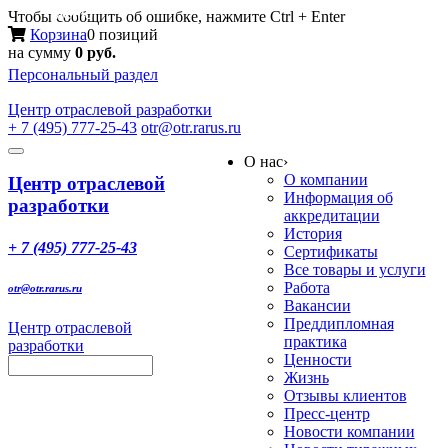
Меню
Чтобы сообщить об ошибке, нажмите Ctrl + Enter
Корзина
0 позиций
на сумму
0 руб.
Персональный раздел
Центр
отраслевой разработки
+ 7 (495) 777-25-43
otr@otr.rarus.ru
Toggle
О нас
›
navigation
О компании
Центр отраслевой
Информация об
разработки
аккредитации
История
+ 7 (495) 777-25-43
Сертификаты
Все товары и услуги
Работа
otr@otr.rarus.ru
Вакансии
Преддипломная
Центр отраслевой
практика
разработки
Ценности
Жизнь
Отзывы клиентов
Пресс-центр
Новости компании