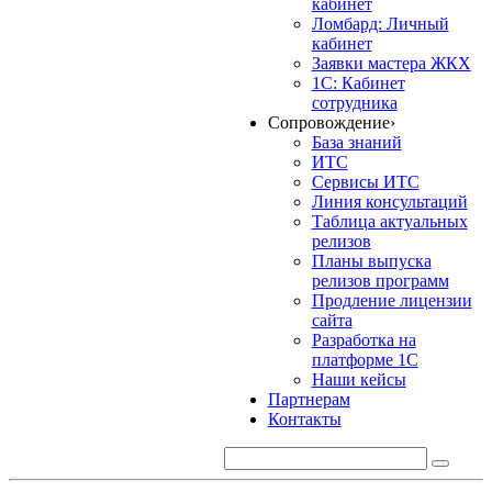
кабинет
Ломбард: Личный
кабинет
Заявки мастера ЖКХ
1С: Кабинет
сотрудника
Сопровождение
›
База знаний
ИТС
Сервисы ИТС
Линия консультаций
Таблица актуальных
релизов
Планы выпуска
релизов программ
Продление лицензии
сайта
Разработка на
платформе 1С
Наши кейсы
Партнерам
Контакты