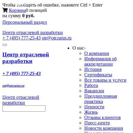
Меню
Чтобы сообщить об ошибке, нажмите Ctrl + Enter
Корзина
0 позиций
на сумму
0 руб.
Персональный раздел
Центр
отраслевой разработки
+ 7 (495) 777-25-43
otr@otr.rarus.ru
Toggle
О нас
›
navigation
О компании
Центр отраслевой
Информация об
разработки
аккредитации
История
+ 7 (495) 777-25-43
Сертификаты
Все товары и услуги
Работа
otr@otr.rarus.ru
Вакансии
Преддипломная
Центр отраслевой
практика
разработки
Ценности
Жизнь
Отзывы клиентов
Пресс-центр
Новости компании