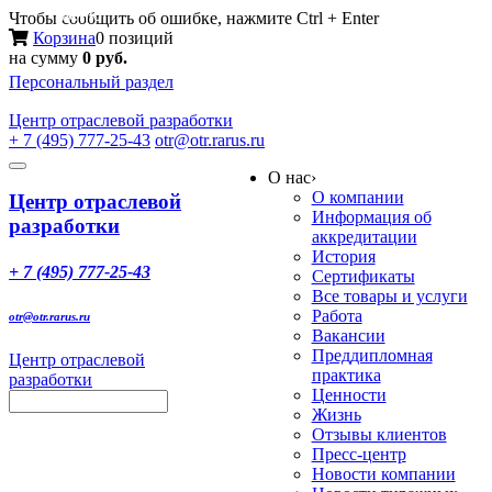
Меню
Чтобы сообщить об ошибке, нажмите Ctrl + Enter
Корзина
0 позиций
на сумму
0 руб.
Персональный раздел
Центр
отраслевой разработки
+ 7 (495) 777-25-43
otr@otr.rarus.ru
Toggle
О нас
›
navigation
О компании
Центр отраслевой
Информация об
разработки
аккредитации
История
+ 7 (495) 777-25-43
Сертификаты
Все товары и услуги
Работа
otr@otr.rarus.ru
Вакансии
Преддипломная
Центр отраслевой
практика
разработки
Ценности
Жизнь
Отзывы клиентов
Пресс-центр
Новости компании