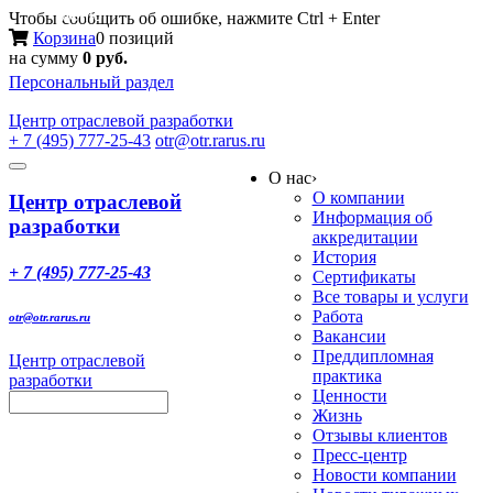
Меню
Чтобы сообщить об ошибке, нажмите Ctrl + Enter
Корзина
0 позиций
на сумму
0 руб.
Персональный раздел
Центр
отраслевой разработки
+ 7 (495) 777-25-43
otr@otr.rarus.ru
Toggle
О нас
›
navigation
О компании
Центр отраслевой
Информация об
разработки
аккредитации
История
+ 7 (495) 777-25-43
Сертификаты
Все товары и услуги
Работа
otr@otr.rarus.ru
Вакансии
Преддипломная
Центр отраслевой
практика
разработки
Ценности
Жизнь
Отзывы клиентов
Пресс-центр
Новости компании