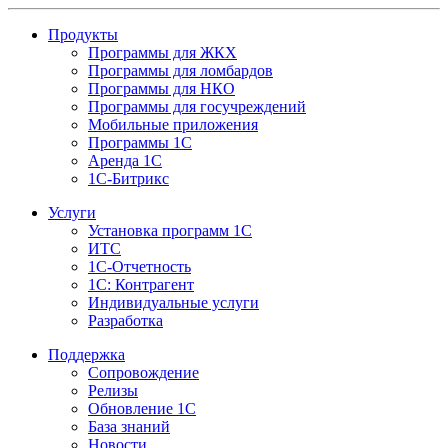
Продукты
Программы для ЖКХ
Программы для ломбардов
Программы для НКО
Программы для госучреждений
Мобильные приложения
Программы 1С
Аренда 1С
1С-Битрикс
Услуги
Установка программ 1С
ИТС
1С-Отчетность
1С: Контрагент
Индивидуальные услуги
Разработка
Поддержка
Сопровождение
Релизы
Обновление 1С
База знаний
Новости