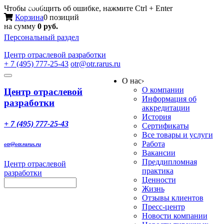
Меню
Чтобы сообщить об ошибке, нажмите Ctrl + Enter
Корзина
0 позиций
на сумму
0 руб.
Персональный раздел
Центр
отраслевой разработки
+ 7 (495) 777-25-43
otr@otr.rarus.ru
Toggle
О нас
›
navigation
О компании
Центр отраслевой
Информация об
разработки
аккредитации
История
+ 7 (495) 777-25-43
Сертификаты
Все товары и услуги
Работа
otr@otr.rarus.ru
Вакансии
Преддипломная
Центр отраслевой
практика
разработки
Ценности
Жизнь
Отзывы клиентов
Пресс-центр
Новости компании