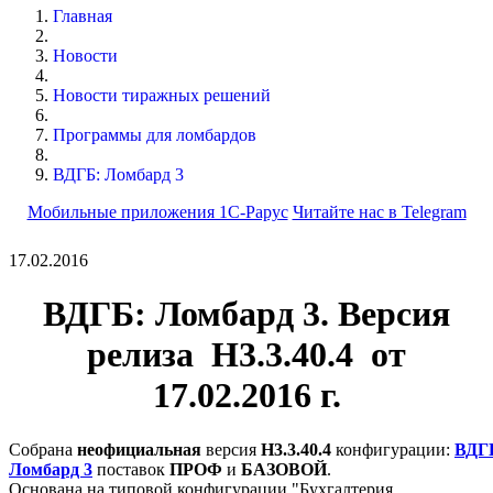
Главная
Новости
Новости тиражных решений
Программы для ломбардов
ВДГБ: Ломбард 3
Мобильные приложения 1С-Рарус
Читайте нас в Telegram
17.02.2016
ВДГБ: Ломбард 3. Версия
релиза Н3.3.40.4 от
17.02.2016 г.
Собрана
неофициальная
версия
Н3.3.40.4
конфигурации:
ВДГ
Ломбард 3
поставок
ПРОФ
и
БАЗОВОЙ
.
Основана на типовой конфигурации "Бухгалтерия