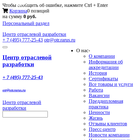
Меню
Чтобы сообщить об ошибке, нажмите Ctrl + Enter
Корзина
0 позиций
на сумму
0 руб.
Персональный раздел
Центр
отраслевой разработки
+ 7 (495) 777-25-43
otr@otr.rarus.ru
Toggle
О нас
›
navigation
О компании
Центр отраслевой
Информация об
разработки
аккредитации
История
+ 7 (495) 777-25-43
Сертификаты
Все товары и услуги
Работа
otr@otr.rarus.ru
Вакансии
Преддипломная
Центр отраслевой
практика
разработки
Ценности
Жизнь
Отзывы клиентов
Пресс-центр
Новости компании