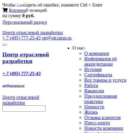
Меню
Чтобы сообщить об ошибке, нажмите Ctrl + Enter
Корзина
0 позиций
на сумму
0 руб.
Персональный раздел
Центр
отраслевой разработки
+ 7 (495) 777-25-43
otr@otr.rarus.ru
Toggle
О нас
›
navigation
О компании
Центр отраслевой
Информация об
разработки
аккредитации
История
+ 7 (495) 777-25-43
Сертификаты
Все товары и услуги
Работа
otr@otr.rarus.ru
Вакансии
Преддипломная
Центр отраслевой
практика
разработки
Ценности
Жизнь
Отзывы клиентов
Пресс-центр
Новости компании