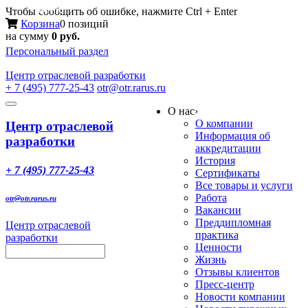
Меню
Чтобы сообщить об ошибке, нажмите Ctrl + Enter
Корзина
0 позиций
на сумму
0 руб.
Персональный раздел
Центр
отраслевой разработки
+ 7 (495) 777-25-43
otr@otr.rarus.ru
Toggle
О нас
›
navigation
О компании
Центр отраслевой
Информация об
разработки
аккредитации
История
+ 7 (495) 777-25-43
Сертификаты
Все товары и услуги
Работа
otr@otr.rarus.ru
Вакансии
Преддипломная
Центр отраслевой
практика
разработки
Ценности
Жизнь
Отзывы клиентов
Пресс-центр
Новости компании