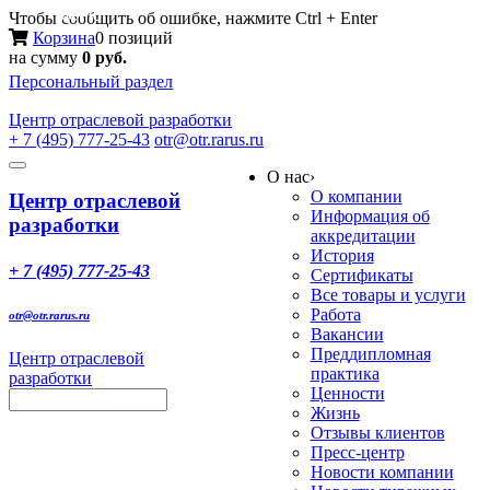
Меню
Чтобы сообщить об ошибке, нажмите Ctrl + Enter
Корзина
0 позиций
на сумму
0 руб.
Персональный раздел
Центр
отраслевой разработки
+ 7 (495) 777-25-43
otr@otr.rarus.ru
Toggle
О нас
›
navigation
О компании
Центр отраслевой
Информация об
разработки
аккредитации
История
+ 7 (495) 777-25-43
Сертификаты
Все товары и услуги
Работа
otr@otr.rarus.ru
Вакансии
Преддипломная
Центр отраслевой
практика
разработки
Ценности
Жизнь
Отзывы клиентов
Пресс-центр
Новости компании