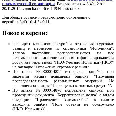
некоммерческой организации
. Версия релиза 4.3.49.12 от
20.11.2015 г. для Базовой и ПРОФ поставок.
Для обеих поставок предусмотрено обновление с
версий: 4.3.49.10, 4.3.49.11.
Новое в версии:
Расширен механизм настройки отражения курсовых
разниц и перенесен из справочника "Источники".
Теперь настройки распространяются на все
некоммерческие источники целевого финансирования и
доступны через меню "НКО/Учетная Политика (НКО)"
на закладке "Отражение курсовых разниц".
По заявке №З00014855 исправлена ошибка: при
закрытии месяца появлялась ошибка: "Нарушена
последовательность регламентных операций. Не
выполнена операция "Переоценка валютных средств"".
По заявке №З00014870 исправлена ошибка: при
проведении документа "Корректировка долга" с видом
операции "Проведение взаимозачёта" в валюте
выходила ошибка "Поле объекта не обнаружено
(НКО_Источник)".