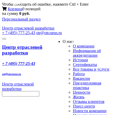
Меню
Чтобы сообщить об ошибке, нажмите Ctrl + Enter
Корзина
0 позиций
на сумму
0 руб.
Персональный раздел
Центр
отраслевой разработки
+ 7 (495) 777-25-43
otr@otr.rarus.ru
Toggle
О нас
›
navigation
О компании
Центр отраслевой
Информация об
разработки
аккредитации
История
+ 7 (495) 777-25-43
Сертификаты
Все товары и услуги
Работа
otr@otr.rarus.ru
Вакансии
Преддипломная
Центр отраслевой
практика
разработки
Ценности
Жизнь
Отзывы клиентов
Пресс-центр
Новости компании