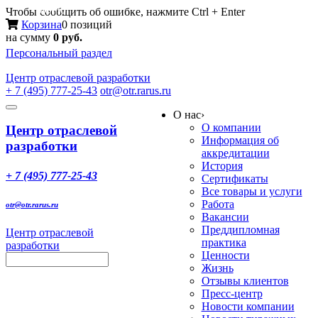
Меню
Чтобы сообщить об ошибке, нажмите Ctrl + Enter
Корзина
0 позиций
на сумму
0 руб.
Персональный раздел
Центр
отраслевой разработки
+ 7 (495) 777-25-43
otr@otr.rarus.ru
Toggle
О нас
›
navigation
О компании
Центр отраслевой
Информация об
разработки
аккредитации
История
+ 7 (495) 777-25-43
Сертификаты
Все товары и услуги
Работа
otr@otr.rarus.ru
Вакансии
Преддипломная
Центр отраслевой
практика
разработки
Ценности
Жизнь
Отзывы клиентов
Пресс-центр
Новости компании