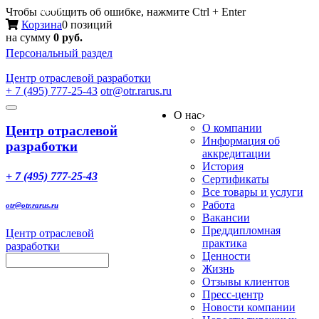
Меню
Чтобы сообщить об ошибке, нажмите Ctrl + Enter
Корзина
0 позиций
на сумму
0 руб.
Персональный раздел
Центр
отраслевой разработки
+ 7 (495) 777-25-43
otr@otr.rarus.ru
Toggle
О нас
›
navigation
О компании
Центр отраслевой
Информация об
разработки
аккредитации
История
+ 7 (495) 777-25-43
Сертификаты
Все товары и услуги
Работа
otr@otr.rarus.ru
Вакансии
Преддипломная
Центр отраслевой
практика
разработки
Ценности
Жизнь
Отзывы клиентов
Пресс-центр
Новости компании