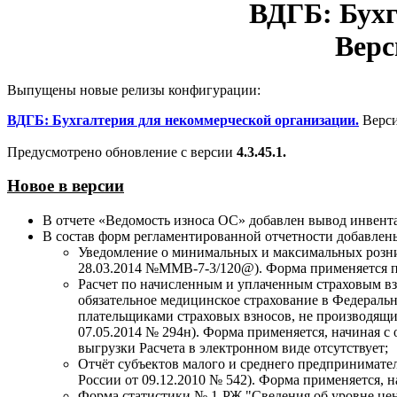
ВДГБ:
Бухг
Верс
Выпущены новые релизы конфигурации:
ВДГБ:
Бухгалтерия для некоммерческой организации.
Верс
Предусмотрено обновление с версии
4.3.45.1
.
Новое в версии
В отчете «Ведомость износа ОС» добавлен вывод инвента
В состав форм регламентированной отчетности добавлен
Уведомление о минимальных и максимальных розни
28.03.2014 №ММВ-7-3/120@). Форма применяется посл
Расчет по начисленным и уплаченным страховым вз
обязательное медицинское страхование в Федераль
плательщиками страховых взносов, не производящ
07.05.2014 № 294н). Форма применяется, начиная с о
выгрузки Расчета в электронном виде отсутствует;
Отчёт субъектов малого и среднего предпринимате
России от 09.12.2010 № 542). Форма применяется, на
Форма статистики № 1-РЖ "Сведения об уровне цен н