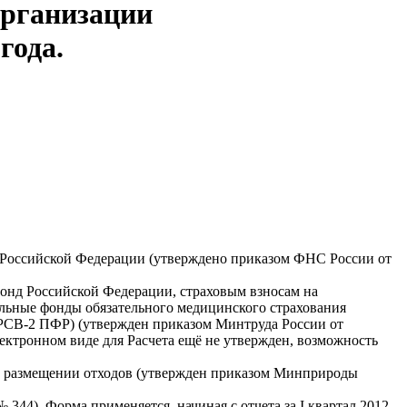
организации
года.
 Российской Федерации (утверждено приказом ФНС России от
онд Российской Федерации, страховым взносам на
альные фонды обязательного медицинского страхования
РСВ-2 ПФР) (утвержден приказом Минтруда России от
электронном виде для Расчета ещё не утвержден, возможность
 и размещении отходов (утвержден приказом Минприроды
344). Форма применяется, начиная с отчета за I квартал 2012