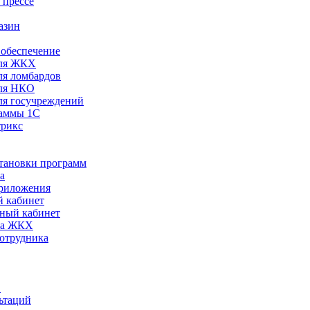
 прессе
азин
обеспечение
ля ЖКХ
я ломбардов
ля НКО
я госучреждений
раммы 1С
трикс
становки программ
а
риложения
 кабинет
ный кабинет
ра ЖКХ
сотрудника
С
ьтаций