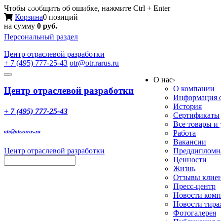
Меню
Чтобы сообщить об ошибке, нажмите Ctrl + Enter
Корзина
0 позиций
на сумму
0 руб.
Персональный раздел
Центр
отраслевой разработки
+ 7 (495) 777-25-43
otr@otr.rarus.ru
Toggle
О нас
›
navigation
О компании
Центр отраслевой разработки
Информация о
История
+ 7 (495) 777-25-43
Сертификаты
Все товары и
otr@otr.rarus.ru
Работа
Вакансии
Центр отраслевой разработки
Преддипломна
Ценности
Жизнь
Отзывы клие
Пресс-центр
Новости ком
Новости тир
Фотогалерея