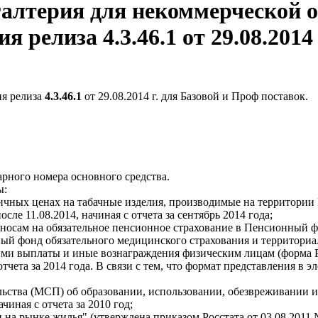
алтерия для некоммерческой 
ия релиза
4.3.46.1
от 29.08.2014 
ия релиза
4.3.46.1
от 29.08.2014 г. для Базовой и Проф поставок.
рного номера основного средства.
ы:
чных ценах на табачные изделия, производимые на территории
е 11.08.2014, начиная с отчета за сентябрь 2014 года;
носам на обязательное пенсионное страхование в Пенсионный ф
ный фонд обязательного медицинского страхования и территори
ими выплаты и иные вознаграждения физическим лицам (форма 
тчета за 2014 года. В связи с тем, что формат представления в 
льства (МСП) об образовании, использовании, обезвреживании
чиная с отчета за 2010 год;
а рынке жилья" (утверждена приказом Росстата от 03.08.2011 № 