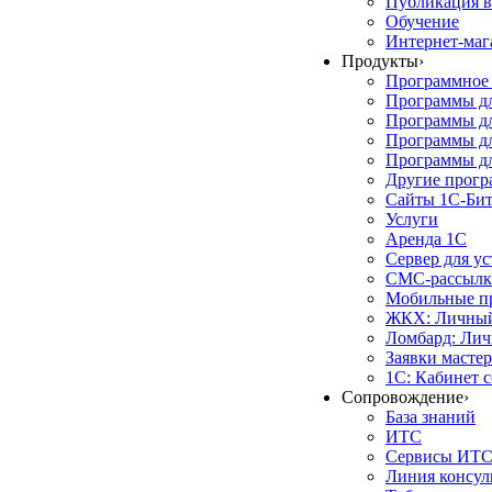
Публикация в
Обучение
Интернет-маг
Продукты
›
Программное 
Программы д
Программы дл
Программы д
Программы дл
Другие прог
Сайты 1С-Би
Услуги
Аренда 1С
Сервер для у
СМС-рассылк
Мобильные п
ЖКХ: Личный
Ломбард: Лич
Заявки масте
1С: Кабинет 
Сопровождение
›
База знаний
ИТС
Сервисы ИТ
Линия консул