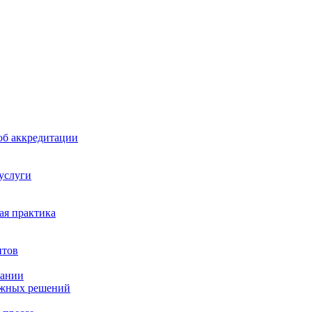
б аккредитации
 услуги
я практика
нтов
пании
ажных решений