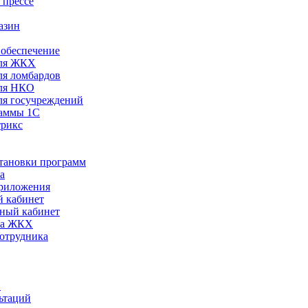
 прессе
азин
обеспечение
ля ЖКХ
я ломбардов
ля НКО
я госучреждений
раммы 1С
трикс
становки программ
а
риложения
 кабинет
ный кабинет
ра ЖКХ
сотрудника
С
ьтаций