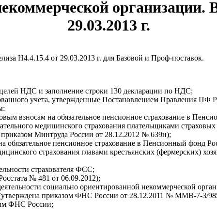
екоммерческой организации. Ве
29.03.2013 г.
елиза Н4.4.15.4 от 29.03.2013 г. для Базовой и Проф-поставок.
 целей НДС и заполнение строки 130 декларации по НДС;
анного учета, утвержденные Постановлением Правления ПФ РФ 
ы:
овым взносам на обязательное пенсионное страхование в Пенси
зательного медицинского страхования плательщиками страховых
приказом Минтруда России от 28.12.2012 № 639н);
на обязательное пенсионное страхование в Пенсионный фонд Ро
дицинского страхования главами крестьянских (фермерских) хо
ельности страхователя ФСС;
осстата № 481 от 06.09.2012);
тельности социально ориентированной некоммерческой организ
 (утверждена приказом ФНС России от 28.12.2011 № ММВ-7-3/9
ным ФНС России;