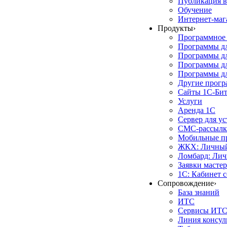
Публикация в
Обучение
Интернет-маг
Продукты
›
Программное 
Программы д
Программы дл
Программы д
Программы дл
Другие прог
Сайты 1С-Би
Услуги
Аренда 1С
Сервер для у
СМС-рассылк
Мобильные п
ЖКХ: Личный
Ломбард: Лич
Заявки масте
1С: Кабинет 
Сопровождение
›
База знаний
ИТС
Сервисы ИТ
Линия консул