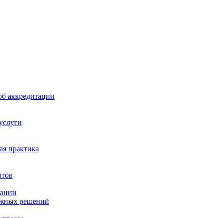
б аккредитации
 услуги
я практика
нтов
пании
ажных решений