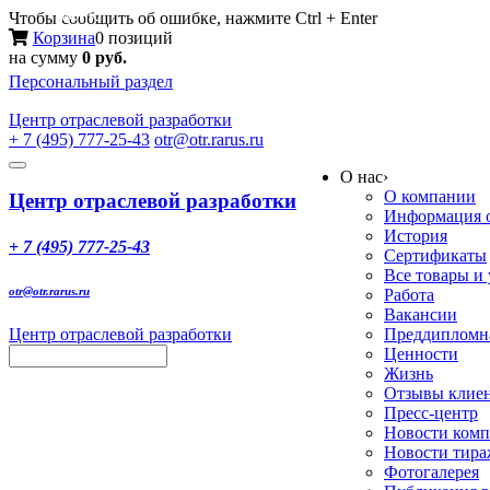
Меню
Чтобы сообщить об ошибке, нажмите Ctrl + Enter
Корзина
0 позиций
на сумму
0 руб.
Персональный раздел
Центр
отраслевой разработки
+ 7 (495) 777-25-43
otr@otr.rarus.ru
Toggle
О нас
›
navigation
О компании
Центр отраслевой разработки
Информация о
История
+ 7 (495) 777-25-43
Сертификаты
Все товары и
otr@otr.rarus.ru
Работа
Вакансии
Центр отраслевой разработки
Преддипломна
Ценности
Жизнь
Отзывы клие
Пресс-центр
Новости ком
Новости тир
Фотогалерея