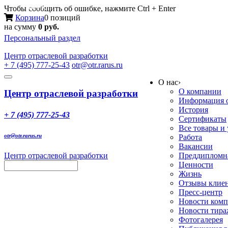
Меню
Чтобы сообщить об ошибке, нажмите Ctrl + Enter
Корзина
0 позиций
на сумму
0 руб.
Персональный раздел
Центр
отраслевой разработки
+ 7 (495) 777-25-43
otr@otr.rarus.ru
Toggle
О нас
›
navigation
О компании
Центр отраслевой разработки
Информация о
История
+ 7 (495) 777-25-43
Сертификаты
Все товары и
otr@otr.rarus.ru
Работа
Вакансии
Центр отраслевой разработки
Преддипломна
Ценности
Жизнь
Отзывы клие
Пресс-центр
Новости ком
Новости тир
Фотогалерея