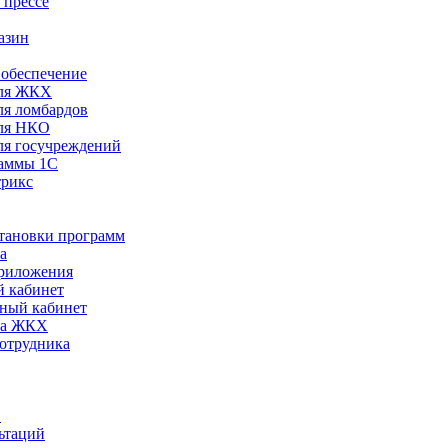
 прессе
азин
обеспечение
ля ЖКХ
я ломбардов
ля НКО
я госучреждений
раммы 1С
трикс
становки программ
а
риложения
 кабинет
ный кабинет
ра ЖКХ
сотрудника
С
ьтаций