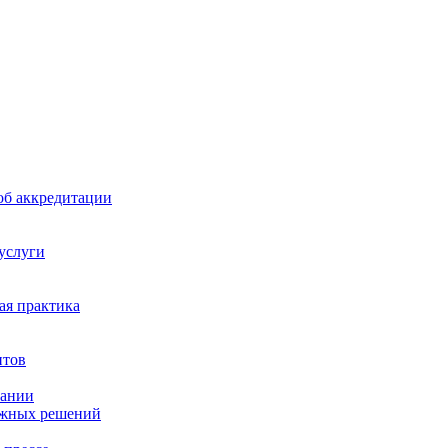
б аккредитации
 услуги
я практика
нтов
пании
ажных решений