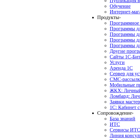
Публикация в
Обучение
Интернет-маг
Продукты
›
Программное 
Программы д
Программы дл
Программы д
Программы дл
Другие прог
Сайты 1С-Би
Услуги
Аренда 1С
Сервер для у
СМС-рассылк
Мобильные п
ЖКХ: Личный
Ломбард: Лич
Заявки масте
1С: Кабинет 
Сопровождение
›
База знаний
ИТС
Сервисы ИТ
Линия консул