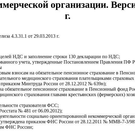
ерческой организации. Версия 
г.
лиза 4.3.31.1 от 29.03.2013 г.
 целей НДС и заполнение строки 130 декларации по НДС;
анного учета, утвержденные Постановлением Правления ПФ РФ 
ы
овым взносам на обязательное пенсионное страхование в Пенси
зательного медицинского страхования плательщиками страховых
приказом Минтруда России от 28.12.2012 № 639н);
на обязательное пенсионное страхование в Пенсионный фонд Ро
дицинского страхования главами крестьянских (фермерских) хо
ельности страхователя ФСС;
осстата № 481 от 06.09.2012);
тельности социально ориентированной некоммерческой организ
 (утверждена приказом ФНС России от 28.12.2011 № ММВ-7-3/9
ным ФНС России;