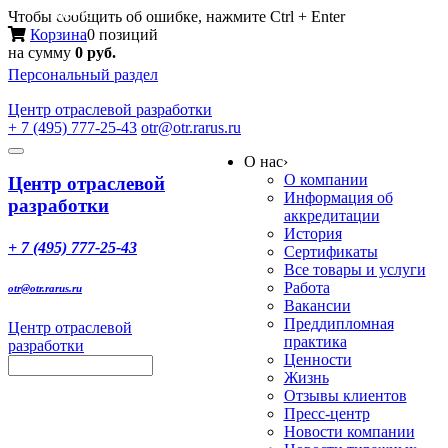
Меню
Чтобы сообщить об ошибке, нажмите Ctrl + Enter
Корзина
0 позиций
на сумму
0 руб.
Персональный раздел
Центр
отраслевой разработки
+ 7 (495) 777-25-43
otr@otr.rarus.ru
Toggle
О нас
›
navigation
О компании
Центр отраслевой
Информация об
разработки
аккредитации
История
+ 7 (495) 777-25-43
Сертификаты
Все товары и услуги
Работа
otr@otr.rarus.ru
Вакансии
Преддипломная
Центр отраслевой
практика
разработки
Ценности
Жизнь
Отзывы клиентов
Пресс-центр
Новости компании