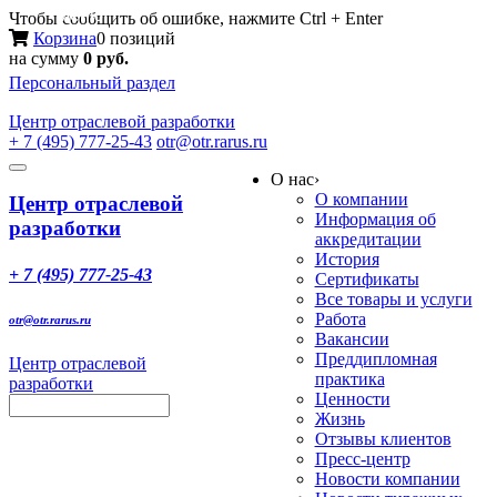
Меню
Чтобы сообщить об ошибке, нажмите Ctrl + Enter
Корзина
0 позиций
на сумму
0 руб.
Персональный раздел
Центр
отраслевой разработки
+ 7 (495) 777-25-43
otr@otr.rarus.ru
Toggle
О нас
›
navigation
О компании
Центр отраслевой
Информация об
разработки
аккредитации
История
+ 7 (495) 777-25-43
Сертификаты
Все товары и услуги
Работа
otr@otr.rarus.ru
Вакансии
Преддипломная
Центр отраслевой
практика
разработки
Ценности
Жизнь
Отзывы клиентов
Пресс-центр
Новости компании