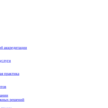
б аккредитации
 услуги
я практика
нтов
пании
ажных решений