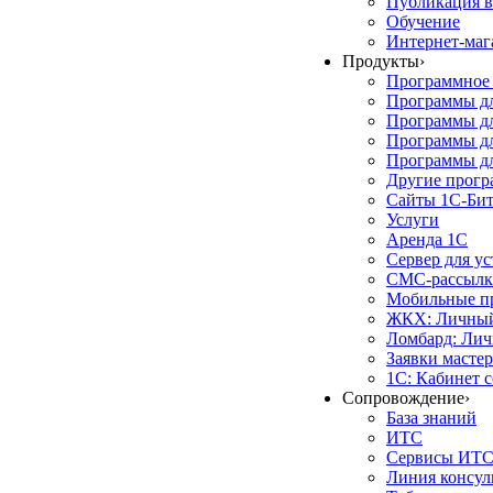
Публикация в
Обучение
Интернет-маг
Продукты
›
Программное 
Программы д
Программы дл
Программы д
Программы дл
Другие прог
Сайты 1С-Би
Услуги
Аренда 1С
Сервер для у
СМС-рассылк
Мобильные п
ЖКХ: Личный
Ломбард: Лич
Заявки масте
1С: Кабинет 
Сопровождение
›
База знаний
ИТС
Сервисы ИТ
Линия консул