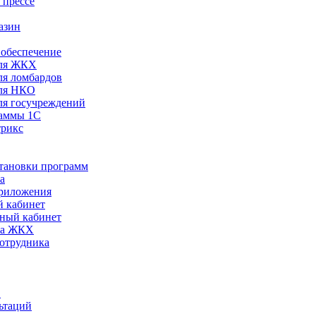
 прессе
азин
обеспечение
ля ЖКХ
я ломбардов
ля НКО
я госучреждений
раммы 1С
трикс
становки программ
а
риложения
 кабинет
ный кабинет
ра ЖКХ
сотрудника
С
ьтаций