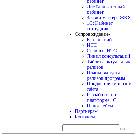
кабинет
Ломбард: Личный
кабинет
Заявки мастера ЖКХ
1С: Кабинет
сотрудника
Сопровождение
›
База знаний
ИТС
Сервисы ИТС
Линия консультаций
Таблица актуальных
релизов
Планы выпуска
релизов программ
Продление лицензии
сайта
Разработка на
платформе 1С
Наши кейсы
Партнерам
Контакты