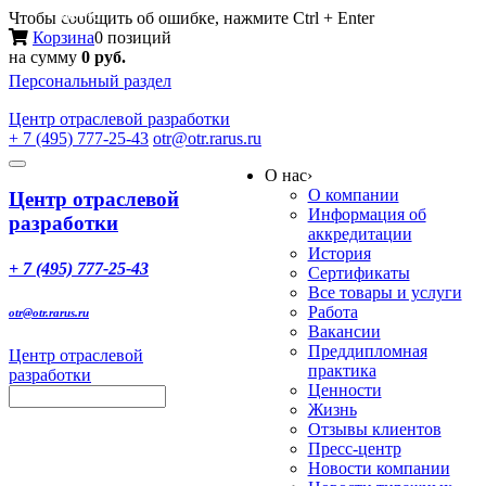
Меню
Чтобы сообщить об ошибке, нажмите Ctrl + Enter
Корзина
0 позиций
на сумму
0 руб.
Персональный раздел
Центр
отраслевой разработки
+ 7 (495) 777-25-43
otr@otr.rarus.ru
Toggle
О нас
›
navigation
О компании
Центр отраслевой
Информация об
разработки
аккредитации
История
+ 7 (495) 777-25-43
Сертификаты
Все товары и услуги
Работа
otr@otr.rarus.ru
Вакансии
Преддипломная
Центр отраслевой
практика
разработки
Ценности
Жизнь
Отзывы клиентов
Пресс-центр
Новости компании