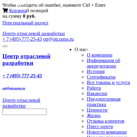
Меню
Чтобы сообщить об ошибке, нажмите Ctrl + Enter
Корзина
0 позиций
на сумму
0 руб.
Персональный раздел
Центр
отраслевой разработки
+ 7 (495) 777-25-43
otr@otr.rarus.ru
Toggle
О нас
›
navigation
О компании
Центр отраслевой
Информация об
разработки
аккредитации
История
+ 7 (495) 777-25-43
Сертификаты
Все товары и услуги
Работа
otr@otr.rarus.ru
Вакансии
Преддипломная
Центр отраслевой
практика
разработки
Ценности
Жизнь
Отзывы клиентов
Пресс-центр
Новости компании