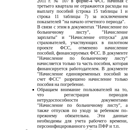
2011 г. № 107 в форме-4 ФСС начиная с
третьего квартала не отражаются расходы на
выплату пособий (строка 15 таблицы 1 и
строка 11 таблицы 7) за исключением
показателей "на начало отчетного периода".
В связи с этим в документах "Начисление по
больничному листу", "Начисление
зарплаты" и "Начисление отпуска" для
страхователей, участвующих в пилотном
проекте ФСС, отменено начисление
пособий, финансируемых ФСС. В документе
"Начисление по больничному листу"
начисляется только та часть пособия, которая
финансируется работодателем. В документе
"Начисление единовременных пособий за
счет ФСС" разрешено начисление только
пособия на погребение.
Обращаем внимание пользователей на то,
что регистрация периодов
нетрудоспособности документами
"Начисление по больничному листу", а
также отпусков по уходу за ребенком по-
прежнему обязательна. Эти данные
необходимы для учета рабочего времени,
персонифицированного учета ПФР и т.п.