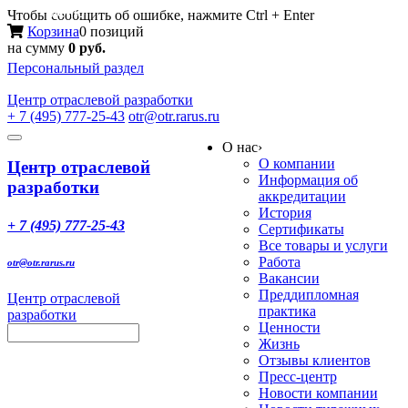
Меню
Чтобы сообщить об ошибке, нажмите Ctrl + Enter
Корзина
0 позиций
на сумму
0 руб.
Персональный раздел
Центр
отраслевой разработки
+ 7 (495) 777-25-43
otr@otr.rarus.ru
Toggle
О нас
›
navigation
О компании
Центр отраслевой
Информация об
разработки
аккредитации
История
+ 7 (495) 777-25-43
Сертификаты
Все товары и услуги
Работа
otr@otr.rarus.ru
Вакансии
Преддипломная
Центр отраслевой
практика
разработки
Ценности
Жизнь
Отзывы клиентов
Пресс-центр
Новости компании