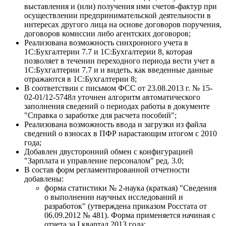
выставления и (или) получения ими счетов-фактур при
осуществлении предпринимательской деятельности в
интересах другого лица на основе договоров поручения,
договоров комиссии либо агентских договоров;
Реализована возможность синхронного учета в
1С:Бухгалтерии 7.7 и 1С:Бухгалтерии 8, которая
позволяет в течении переходного периода вести учет в
1С:Бухгалтерии 7.7 и и видеть, как введенные данные
отражаются в 1С:Бухгалтерии 8;
В соответствии с письмом ФСС от 23.08.2013 г. № 15-
02-01/12-5748л уточнен алгоритм автоматического
заполнения сведений о периодах работы в документе
"Справка о заработке для расчета пособий";
Реализована возможность ввода и загрузки из файла
сведений о взносах в ПФР нарастающим итогом с 2010
года;
Добавлен двусторонний обмен с конфигурацией
"Зарплата и управление персоналом" ред. 3.0;
В состав форм регламентированной отчетности
добавлены:
форма статистики № 2-наука (краткая) "Сведения
о выполнении научных исследований и
разработок" (утверждена приказом Росстата от
06.09.2012 № 481). Форма применяется начиная с
отчета за I квартал 2013 года;