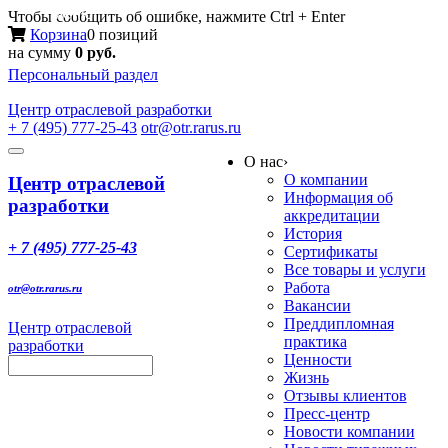
Меню
Чтобы сообщить об ошибке, нажмите Ctrl + Enter
Корзина
0 позиций
на сумму
0 руб.
Персональный раздел
Центр
отраслевой разработки
+ 7 (495) 777-25-43
otr@otr.rarus.ru
Toggle
О нас
›
navigation
О компании
Центр отраслевой
Информация об
разработки
аккредитации
История
+ 7 (495) 777-25-43
Сертификаты
Все товары и услуги
Работа
otr@otr.rarus.ru
Вакансии
Преддипломная
Центр отраслевой
практика
разработки
Ценности
Жизнь
Отзывы клиентов
Пресс-центр
Новости компании