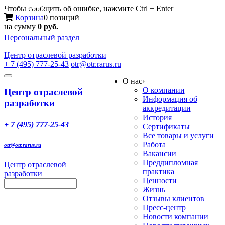
Меню
Чтобы сообщить об ошибке, нажмите Ctrl + Enter
Корзина
0 позиций
на сумму
0 руб.
Персональный раздел
Центр
отраслевой разработки
+ 7 (495) 777-25-43
otr@otr.rarus.ru
Toggle
О нас
›
navigation
О компании
Центр отраслевой
Информация об
разработки
аккредитации
История
+ 7 (495) 777-25-43
Сертификаты
Все товары и услуги
Работа
otr@otr.rarus.ru
Вакансии
Преддипломная
Центр отраслевой
практика
разработки
Ценности
Жизнь
Отзывы клиентов
Пресс-центр
Новости компании