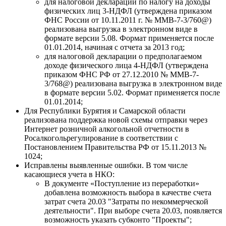
для налоговой декларации по налогу на доходы
физических лиц 3-НДФЛ (утверждена приказом
ФНС России от 10.11.2011 г. № ММВ-7-3/760@)
реализована выгрузка в электронном виде в
формате версии 5.08. Формат применяется после
01.01.2014, начиная с отчета за 2013 год;
для налоговой декларации о предполагаемом
доходе физического лица 4-НДФЛ (утверждена
приказом ФНС РФ от 27.12.2010 № ММВ-7-
3/768@) реализована выгрузка в электронном виде
в формате версии 5.02. Формат применяется после
01.01.2014;
Для Республики Бурятия и Самарской области
реализована поддержка новой схемы отправки через
Интернет розничной алкогольной отчетности в
Росалкогольрегулирование в соответствии с
Постановлением Правительства РФ от 15.11.2013 №
1024;
Исправлены выявленные ошибки. В том числе
касающиеся учета в НКО:
В документе «Поступление из переработки»
добавлена возможность выбора в качестве счета
затрат счета 20.03 "Затраты по некоммерческой
деятельности". При выборе счета 20.03, появляется
возможность указать субконто "Проекты";