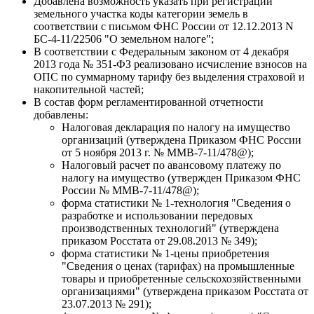
Добавлена возможность указать при регистрации
земельного участка коды категории земель в
соответствии с письмом ФНС России от 12.12.2013 N
БС-4-11/22506 "О земельном налоге";
В соответствии с Федеральным законом от 4 декабря
2013 года № 351-ФЗ реализовано исчисление взносов на
ОПС по суммарному тарифу без выделения страховой и
накопительной частей;
В состав форм регламентированной отчетности
добавлены:
Налоговая декларация по налогу на имущество
организаций (утверждена Приказом ФНС России
от 5 ноября 2013 г. № ММВ-7-11/478@);
Налоговый расчет по авансовому платежу по
налогу на имущество (утвержден Приказом ФНС
России № ММВ-7-11/478@);
форма статистики № 1-технология "Сведения о
разработке и использовании передовых
производственных технологий" (утверждена
приказом Росстата от 29.08.2013 № 349);
форма статистики № 1-цены приобретения
"Сведения о ценах (тарифах) на промышленные
товары и приобретенные сельскохозяйственными
организациями" (утверждена приказом Росстата от
23.07.2013 № 291);