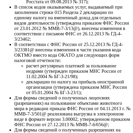
Росстата от 09.08.2013 № 317);
В список кодов оказываемых услуг, выдаваемый при
заполнении строки 015 Раздела 2 декларации по
единому налогу на вмененный доход для отдельных
видов деятельности (утверждена приказом ФНС России
от 23.01.2012 № ММВ-7-3/13@), внесены изменения в
соответствии с письмом ФНС от 26.12.2013 № ГД-4-
3/23462;
В соответствии с ФНС России от 25.12.2013 № ГД-4-
3/23381@ внесены изменения в части указания кода
ОКТМО вместо кода ОКАТО для следующих форм
налоговой отчетности:
расчет регулярных платежей за пользование
недрами (утвержден приказом МНС России от
11.02.2004 № БГ-3-21/98);
декларации по налогу на прибыль иностранной
организации (утверждена приказом МНС России
от 05.01.2004 № БГ-3-23/1);
Для формы сведений о полученных лицензиях
(разрешениях) на пользование объектами животного
мира в редакции приказа ФНС России от 04.11.2013 г. №
ММВ-7-3/501@ реализована выгрузка в электронном
виде в формате версии 3.00002, утвержденном приказом
ФНС России от 27.12.2013 № ММВ-7-6/656@;
Для формы сведений о полученных разрешениях на