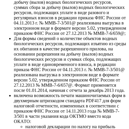
добычу (вылов) водных биологических ресурсов,
суммах сбора за добычу (вылов) водных биологических
ресурсов, подлежащих уплате в виде разового и
регулярных взносов в редакции приказа ФНС России от
04.11.2013 г. № ММВ-7-3/501@ реализована выгрузка в
электронном виде в формате версии 5.02, утвержденном
приказом ФНС России от 27.12.2013 № ММВ-7-6/659@;
Для формы сведений о количестве объектов водных
биологических ресурсов, подлежащих изъятию из среды
их обитания в качестве разрешенного прилова, на
основании разрешения на добычу (вылов) водных
биологических ресурсов и суммах сбора, подлежащих
уплате в виде единовременного взноса, в редакции
приказа ФНС России от 04.11.2013 г. № ММВ-7-3/501@
реализована выгрузка в электронном виде в формате
версии 5.02, утвержденном приказом ФНС России от
27.12.2013 № ММВ-7-6/657@. Формат применяется
после 01.01.2014, начиная с отчета за декабрь 2013 года.
включена возможность печати машиночитаемых форм в
двухмерным штрихкодом стандарта PDF417 для форм
налоговой отчетности, измененных в соответствии с
приказом ФНС России от 14.11.2013 года № ММВ-7-
3/501 в части указания кода ОКТМО вместо кода
ОКАТО:
налоговой декларации по налогу на прибыль