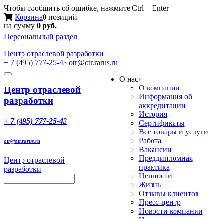
Меню
Чтобы сообщить об ошибке, нажмите Ctrl + Enter
Корзина
0 позиций
на сумму
0 руб.
Персональный раздел
Центр
отраслевой разработки
+ 7 (495) 777-25-43
otr@otr.rarus.ru
Toggle
О нас
›
navigation
О компании
Центр отраслевой
Информация об
разработки
аккредитации
История
+ 7 (495) 777-25-43
Сертификаты
Все товары и услуги
Работа
otr@otr.rarus.ru
Вакансии
Преддипломная
Центр отраслевой
практика
разработки
Ценности
Жизнь
Отзывы клиентов
Пресс-центр
Новости компании