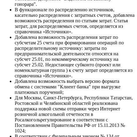
гонорара".
В функционале по распределению источников,
касательно распределения с затратных счетов, добавлена
возможность распределения по статьям затрат. Статья
затрат, для распределяемых счетов, определяется из
справочника «Источники».
Добавлена возможность распределения затрат по
субсчетам 25 счета при формировании операций по
распределительному источнику: затраты по
предпринимательской деятельности относятся на
субсчет 25.01, по некоммерческому источнику на
субсчет 25.02. Недостающее субконто (проект или
номенклатурная группа ) к счету затрат определяется из
справочника «Источники».
Добавлена возможность выбрать версию формата
обмена с системами "Клиент банка" при выгрузке
платежных поручений;
Для Москвы, Санкт-Петербурга, Республики Татарстан,
Ростовской и Челябинской областей реализована
поддержка новой схемы отправки через Интернет
розничной алкогольной отчетности в
Росалкогольрегулирование в соответствии с
Постановлением Правительства РФ от 15.11.2013 №
1024;
В соответствии с Федеральным законом № 134 от