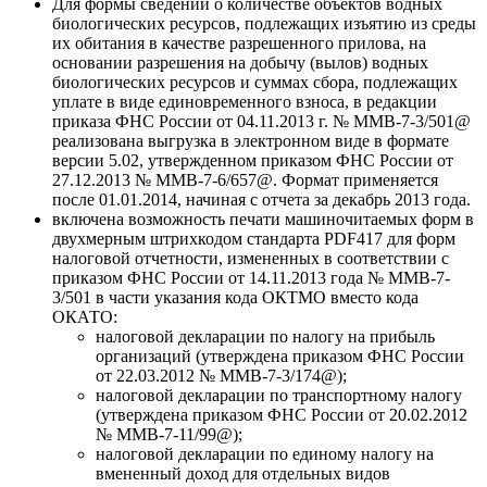
Для формы сведений о количестве объектов водных
биологических ресурсов, подлежащих изъятию из среды
их обитания в качестве разрешенного прилова, на
основании разрешения на добычу (вылов) водных
биологических ресурсов и суммах сбора, подлежащих
уплате в виде единовременного взноса, в редакции
приказа ФНС России от 04.11.2013 г. № ММВ-7-3/501@
реализована выгрузка в электронном виде в формате
версии 5.02, утвержденном приказом ФНС России от
27.12.2013 № ММВ-7-6/657@. Формат применяется
после 01.01.2014, начиная с отчета за декабрь 2013 года.
включена возможность печати машиночитаемых форм в
двухмерным штрихкодом стандарта PDF417 для форм
налоговой отчетности, измененных в соответствии с
приказом ФНС России от 14.11.2013 года № ММВ-7-
3/501 в части указания кода ОКТМО вместо кода
ОКАТО:
налоговой декларации по налогу на прибыль
организаций (утверждена приказом ФНС России
от 22.03.2012 № ММВ-7-3/174@);
налоговой декларации по транспортному налогу
(утверждена приказом ФНС России от 20.02.2012
№ ММВ-7-11/99@);
налоговой декларации по единому налогу на
вмененный доход для отдельных видов