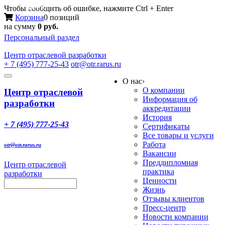
Меню
Чтобы сообщить об ошибке, нажмите Ctrl + Enter
Корзина
0 позиций
на сумму
0 руб.
Персональный раздел
Центр
отраслевой разработки
+ 7 (495) 777-25-43
otr@otr.rarus.ru
Toggle
О нас
›
navigation
О компании
Центр отраслевой
Информация об
разработки
аккредитации
История
+ 7 (495) 777-25-43
Сертификаты
Все товары и услуги
Работа
otr@otr.rarus.ru
Вакансии
Преддипломная
Центр отраслевой
практика
разработки
Ценности
Жизнь
Отзывы клиентов
Пресс-центр
Новости компании