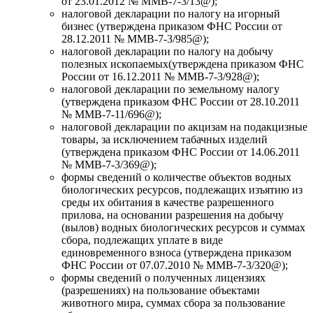
от 23.01.2012 № ММВ-7-3/13@);
налоговой декларации по налогу на игорный
бизнес (утверждена приказом ФНС России от
28.12.2011 № ММВ-7-3/985@);
налоговой декларации по налогу на добычу
полезных ископаемых(утверждена приказом ФНС
России от 16.12.2011 № ММВ-7-3/928@);
налоговой декларации по земельному налогу
(утверждена приказом ФНС России от 28.10.2011
№ ММВ-7-11/696@);
налоговой декларации по акцизам на подакцизные
товары, за исключением табачных изделий
(утверждена приказом ФНС России от 14.06.2011
№ ММВ-7-3/369@);
формы сведений о количестве объектов водных
биологических ресурсов, подлежащих изъятию из
среды их обитания в качестве разрешенного
прилова, на основании разрешения на добычу
(вылов) водных биологических ресурсов и суммах
сбора, подлежащих уплате в виде
единовременного взноса (утверждена приказом
ФНС России от 07.07.2010 № ММВ-7-3/320@);
формы сведений о полученных лицензиях
(разрешениях) на пользование объектами
животного мира, суммах сбора за пользование