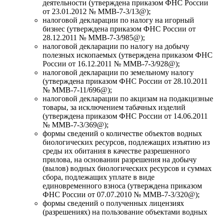
деятельности (утверждена приказом ФНС России
от 23.01.2012 № ММВ-7-3/13@);
налоговой декларации по налогу на игорный
бизнес (утверждена приказом ФНС России от
28.12.2011 № ММВ-7-3/985@);
налоговой декларации по налогу на добычу
полезных ископаемых (утверждена приказом ФНС
России от 16.12.2011 № ММВ-7-3/928@);
налоговой декларации по земельному налогу
(утверждена приказом ФНС России от 28.10.2011
№ ММВ-7-11/696@);
налоговой декларации по акцизам на подакцизные
товары, за исключением табачных изделий
(утверждена приказом ФНС России от 14.06.2011
№ ММВ-7-3/369@);
формы сведений о количестве объектов водных
биологических ресурсов, подлежащих изъятию из
среды их обитания в качестве разрешенного
прилова, на основании разрешения на добычу
(вылов) водных биологических ресурсов и суммах
сбора, подлежащих уплате в виде
единовременного взноса (утверждена приказом
ФНС России от 07.07.2010 № ММВ-7-3/320@);
формы сведений о полученных лицензиях
(разрешениях) на пользование объектами водных