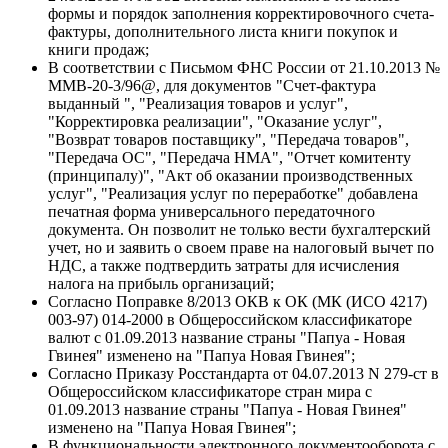
формы и порядок заполнения корректировочного счета-
фактуры, дополнительного листа книги покупок и
книги продаж;
В соответствии с Письмом ФНС России от 21.10.2013 №
ММВ-20-3/96@, для документов "Счет-фактура
выданный ", "Реализация товаров и услуг",
"Корректировка реализации", "Оказание услуг",
"Возврат товаров поставщику", "Передача товаров",
"Передача ОС", "Передача НМА", "Отчет комитенту
(принципалу)", "Акт об оказании производственных
услуг", "Реализация услуг по переработке" добавлена
печатная форма универсального передаточного
документа. Он позволит не только вести бухгалтерский
учет, но и заявить о своем праве на налоговый вычет по
НДС, а также подтвердить затраты для исчисления
налога на прибыль организаций;
Согласно Поправке 8/2013 ОКВ к ОК (МК (ИСО 4217)
003-97) 014-2000 в Общероссийском классификаторе
валют с 01.09.2013 название страны "Папуа - Новая
Гвинея" изменено на "Папуа Новая Гвинея";
Согласно Приказу Росстандарта от 04.07.2013 N 279-ст в
Общероссийском классификаторе стран мира с
01.09.2013 название страны "Папуа - Новая Гвинея"
изменено на "Папуа Новая Гвинея";
В функциональности электронного документооборота с