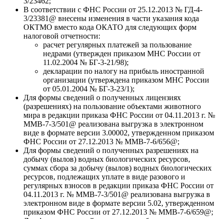
3/23462;
В соответствии с ФНС России от 25.12.2013 № ГД-4-
3/23381@ внесены изменения в части указания кода
ОКТМО вместо кода ОКАТО для следующих форм
налоговой отчетности:
расчет регулярных платежей за пользование
недрами (утвержден приказом МНС России от
11.02.2004 № БГ-3-21/98);
декларации по налогу на прибыль иностранной
организации (утверждена приказом МНС России
от 05.01.2004 № БГ-3-23/1);
Для формы сведений о полученных лицензиях
(разрешениях) на пользование объектами животного
мира в редакции приказа ФНС России от 04.11.2013 г. №
ММВ-7-3/501@ реализована выгрузка в электронном
виде в формате версии 3.00002, утвержденном приказом
ФНС России от 27.12.2013 № ММВ-7-6/656@;
Для формы сведений о полученных разрешениях на
добычу (вылов) водных биологических ресурсов,
суммах сбора за добычу (вылов) водных биологических
ресурсов, подлежащих уплате в виде разового и
регулярных взносов в редакции приказа ФНС России от
04.11.2013 г. № ММВ-7-3/501@ реализована выгрузка в
электронном виде в формате версии 5.02, утвержденном
приказом ФНС России от 27.12.2013 № ММВ-7-6/659@;