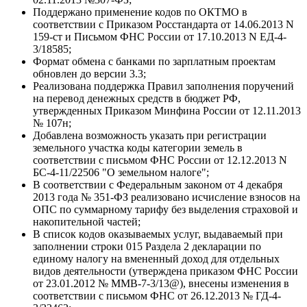
Поддержано применение кодов по ОКТМО в
соответствии с Приказом Росстандарта от 14.06.2013 N
159-ст и Письмом ФНС России от 17.10.2013 N ЕД-4-
3/18585;
Формат обмена с банками по зарплатным проектам
обновлен до версии 3.3;
Реализована поддержка Правил заполнения поручений
на перевод денежных средств в бюджет РФ,
утвержденных Приказом Минфина России от 12.11.2013
№ 107н;
Добавлена возможность указать при регистрации
земельного участка коды категории земель в
соответствии с письмом ФНС России от 12.12.2013 N
БС-4-11/22506 "О земельном налоге";
В соответствии с Федеральным законом от 4 декабря
2013 года № 351-ФЗ реализовано исчисление взносов на
ОПС по суммарному тарифу без выделения страховой и
накопительной частей;
В список кодов оказываемых услуг, выдаваемый при
заполнении строки 015 Раздела 2 декларации по
единому налогу на вмененный доход для отдельных
видов деятельности (утверждена приказом ФНС России
от 23.01.2012 № ММВ-7-3/13@), внесены изменения в
соответствии с письмом ФНС от 26.12.2013 № ГД-4-