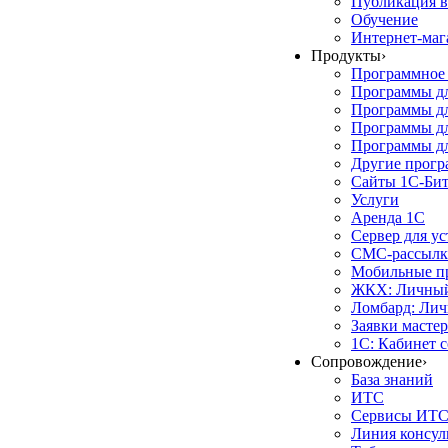
Публикация в
Обучение
Интернет-маг
Продукты
›
Программное 
Программы д
Программы дл
Программы д
Программы дл
Другие прог
Сайты 1С-Би
Услуги
Аренда 1С
Сервер для у
СМС-рассылк
Мобильные п
ЖКХ: Личный
Ломбард: Лич
Заявки масте
1С: Кабинет 
Сопровождение
›
База знаний
ИТС
Сервисы ИТ
Линия консул