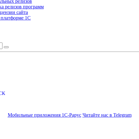
альных релизов
а релизов программ
цензии сайта
а платформе 1С
СК
Мобильные приложения 1С-Рарус
Читайте нас в Telegram