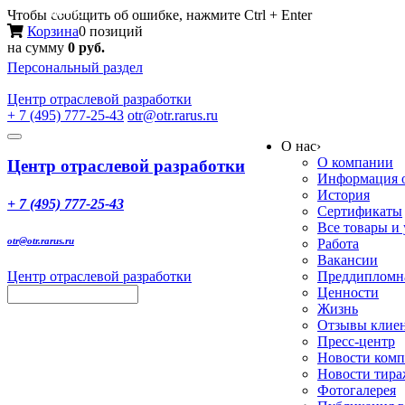
Меню
Чтобы сообщить об ошибке, нажмите Ctrl + Enter
Корзина
0 позиций
на сумму
0 руб.
Персональный раздел
Центр
отраслевой разработки
+ 7 (495) 777-25-43
otr@otr.rarus.ru
Toggle
О нас
›
navigation
О компании
Центр отраслевой разработки
Информация о
История
+ 7 (495) 777-25-43
Сертификаты
Все товары и
otr@otr.rarus.ru
Работа
Вакансии
Центр отраслевой разработки
Преддипломна
Ценности
Жизнь
Отзывы клие
Пресс-центр
Новости ком
Новости тир
Фотогалерея