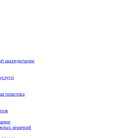
б аккредитации
 услуги
я практика
нтов
пании
ажных решений