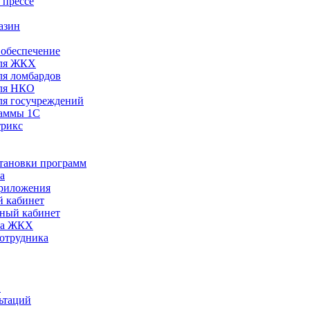
 прессе
азин
обеспечение
ля ЖКХ
я ломбардов
ля НКО
я госучреждений
раммы 1С
трикс
становки программ
а
риложения
 кабинет
ный кабинет
ра ЖКХ
сотрудника
С
ьтаций