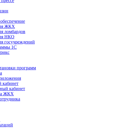
 прессе
азин
обеспечение
ля ЖКХ
я ломбардов
ля НКО
я госучреждений
раммы 1С
трикс
становки программ
а
риложения
 кабинет
ный кабинет
ра ЖКХ
сотрудника
С
ьтаций