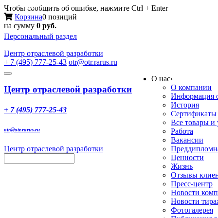
Меню
Чтобы сообщить об ошибке, нажмите Ctrl + Enter
Корзина
0 позиций
на сумму
0 руб.
Персональный раздел
Центр
отраслевой разработки
+ 7 (495) 777-25-43
otr@otr.rarus.ru
Toggle
О нас
›
navigation
О компании
Центр отраслевой разработки
Информация о
История
+ 7 (495) 777-25-43
Сертификаты
Все товары и
otr@otr.rarus.ru
Работа
Вакансии
Центр отраслевой разработки
Преддипломна
Ценности
Жизнь
Отзывы клие
Пресс-центр
Новости ком
Новости тир
Фотогалерея