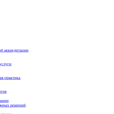
б аккредитации
 услуги
я практика
нтов
пании
ажных решений