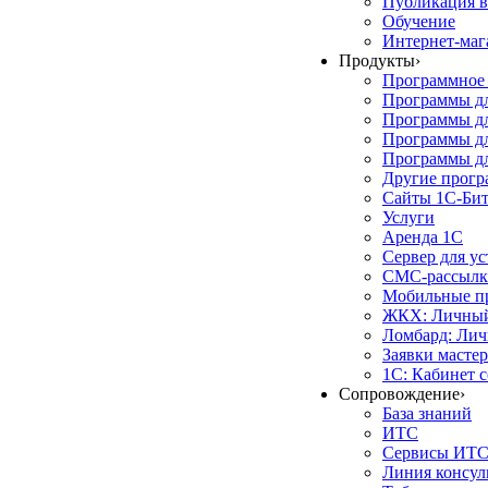
Публикация в
Обучение
Интернет-маг
Продукты
›
Программное 
Программы д
Программы дл
Программы д
Программы дл
Другие прог
Сайты 1С-Би
Услуги
Аренда 1С
Сервер для у
СМС-рассылк
Мобильные п
ЖКХ: Личный
Ломбард: Лич
Заявки масте
1С: Кабинет 
Сопровождение
›
База знаний
ИТС
Сервисы ИТ
Линия консул