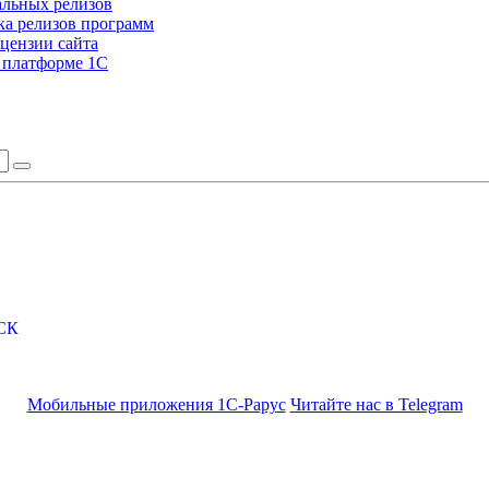
альных релизов
а релизов программ
цензии сайта
а платформе 1С
СК
Мобильные приложения 1С-Рарус
Читайте нас в Telegram