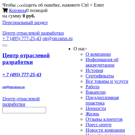
Меню
Чтобы сообщить об ошибке, нажмите Ctrl + Enter
Корзина
0 позиций
на сумму
0 руб.
Персональный раздел
Центр
отраслевой разработки
+ 7 (495) 777-25-43
otr@otr.rarus.ru
Toggle
О нас
›
navigation
О компании
Центр отраслевой
Информация об
разработки
аккредитации
История
+ 7 (495) 777-25-43
Сертификаты
Все товары и услуги
Работа
otr@otr.rarus.ru
Вакансии
Преддипломная
Центр отраслевой
практика
разработки
Ценности
Жизнь
Отзывы клиентов
Пресс-центр
Новости компании