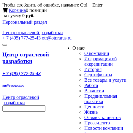
Меню
Чтобы сообщить об ошибке, нажмите Ctrl + Enter
Корзина
0 позиций
на сумму
0 руб.
Персональный раздел
Центр
отраслевой разработки
+ 7 (495) 777-25-43
otr@otr.rarus.ru
Toggle
О нас
›
navigation
О компании
Центр отраслевой
Информация об
разработки
аккредитации
История
+ 7 (495) 777-25-43
Сертификаты
Все товары и услуги
Работа
otr@otr.rarus.ru
Вакансии
Преддипломная
Центр отраслевой
практика
разработки
Ценности
Жизнь
Отзывы клиентов
Пресс-центр
Новости компании