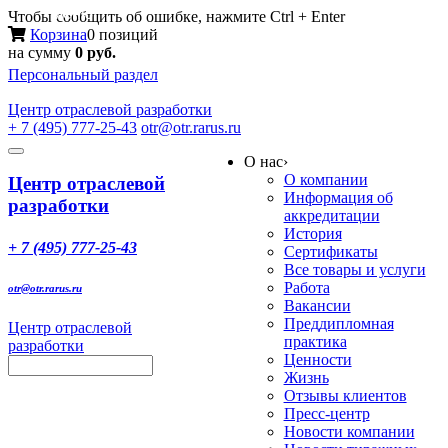
Меню
Чтобы сообщить об ошибке, нажмите Ctrl + Enter
Корзина
0 позиций
на сумму
0 руб.
Персональный раздел
Центр
отраслевой разработки
+ 7 (495) 777-25-43
otr@otr.rarus.ru
Toggle
О нас
›
navigation
О компании
Центр отраслевой
Информация об
разработки
аккредитации
История
+ 7 (495) 777-25-43
Сертификаты
Все товары и услуги
Работа
otr@otr.rarus.ru
Вакансии
Преддипломная
Центр отраслевой
практика
разработки
Ценности
Жизнь
Отзывы клиентов
Пресс-центр
Новости компании