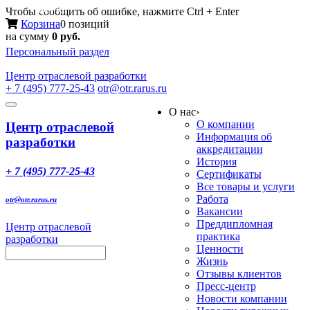
Меню
Чтобы сообщить об ошибке, нажмите Ctrl + Enter
Корзина
0 позиций
на сумму
0 руб.
Персональный раздел
Центр
отраслевой разработки
+ 7 (495) 777-25-43
otr@otr.rarus.ru
Toggle
О нас
›
navigation
О компании
Центр отраслевой
Информация об
разработки
аккредитации
История
+ 7 (495) 777-25-43
Сертификаты
Все товары и услуги
Работа
otr@otr.rarus.ru
Вакансии
Преддипломная
Центр отраслевой
практика
разработки
Ценности
Жизнь
Отзывы клиентов
Пресс-центр
Новости компании