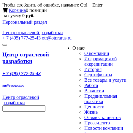
Меню
Чтобы сообщить об ошибке, нажмите Ctrl + Enter
Корзина
0 позиций
на сумму
0 руб.
Персональный раздел
Центр
отраслевой разработки
+ 7 (495) 777-25-43
otr@otr.rarus.ru
Toggle
О нас
›
navigation
О компании
Центр отраслевой
Информация об
разработки
аккредитации
История
+ 7 (495) 777-25-43
Сертификаты
Все товары и услуги
Работа
otr@otr.rarus.ru
Вакансии
Преддипломная
Центр отраслевой
практика
разработки
Ценности
Жизнь
Отзывы клиентов
Пресс-центр
Новости компании