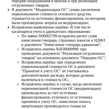
передаче оборудования в монтаж и при реализации
отгруженных товаров;
В документе "Модернизация ОС" сумма увеличения
первоначальной стоимости основного средства
отражается по источнику финансирования, по которому
были произведены затраты на модернизацию;
Исправлены выявленные ошибки. В том числе
касающиеся учета в адвокатских образованиях:
По заявке Н00002709 исправлен расчет сумм
начисления гонорара, страховых взносов и НДФЛ
в документе "Начисление гонорара адвокатам";
Исправлена ошибка №НЗ0000990: при
проведении документа "Реализация отгруженных
товаров" на основании документа "Передача ОС";
Исправлена ошибка: при определении
первоначальной стоимости ОС в документе
"Принятие к учету ОС" не учитывались
дополнительные расходы, которые должны
включаться в стоимость ОС;
Исправлена ошибка: в случае, когда увеличение
первоначальной стоимости ОС (модернизации)
производилось за счет источника
финансирования, отличного от источника
принятия к учету ОС, начисление износа,
амортизации производилось только на