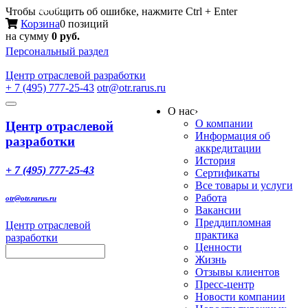
Меню
Чтобы сообщить об ошибке, нажмите Ctrl + Enter
Корзина
0 позиций
на сумму
0 руб.
Персональный раздел
Центр
отраслевой разработки
+ 7 (495) 777-25-43
otr@otr.rarus.ru
Toggle
О нас
›
navigation
О компании
Центр отраслевой
Информация об
разработки
аккредитации
История
+ 7 (495) 777-25-43
Сертификаты
Все товары и услуги
Работа
otr@otr.rarus.ru
Вакансии
Преддипломная
Центр отраслевой
практика
разработки
Ценности
Жизнь
Отзывы клиентов
Пресс-центр
Новости компании