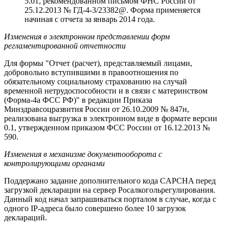
5.01, рекомендованном письмом ФНС России от
25.12.2013 № ГД-4-3/23382@. Форма применяется
начиная с отчета за январь 2014 года.
Изменения в электронном представлении форм
регламентированной отчетности
Для формы "Отчет (расчет), представляемый лицами,
добровольно вступившими в правоотношения по
обязательному социальному страхованию на случай
временной нетрудоспособности и в связи с материнством
(Форма-4а ФСС РФ)" в редакции Приказа
Минздравсоцразвития России от 26.10.2009 № 847н,
реализована выгрузка в электронном виде в формате версии
0.1, утвержденном приказом ФСС России от 16.12.2013 №
590.
Изменения в механизме документооборота с
контролирующими органами
Поддержано задание дополнительного кода CAPCHA перед
загрузкой декларации на сервер Росалкогольрегулирования.
Данный код начал запрашиваться порталом в случае, когда с
одного IP-адреса было совершено более 10 загрузок
деклараций.