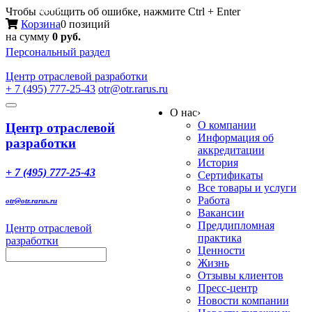
Меню
Чтобы сообщить об ошибке, нажмите Ctrl + Enter
Корзина
0 позиций
на сумму
0 руб.
Персональный раздел
Центр
отраслевой разработки
+ 7 (495) 777-25-43
otr@otr.rarus.ru
Toggle
О нас
›
navigation
О компании
Центр отраслевой
Информация об
разработки
аккредитации
История
+ 7 (495) 777-25-43
Сертификаты
Все товары и услуги
Работа
otr@otr.rarus.ru
Вакансии
Преддипломная
Центр отраслевой
практика
разработки
Ценности
Жизнь
Отзывы клиентов
Пресс-центр
Новости компании