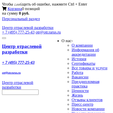
Меню
Чтобы сообщить об ошибке, нажмите Ctrl + Enter
Корзина
0 позиций
на сумму
0 руб.
Персональный раздел
Центр
отраслевой разработки
+ 7 (495) 777-25-43
otr@otr.rarus.ru
Toggle
О нас
›
navigation
О компании
Центр отраслевой
Информация об
разработки
аккредитации
История
+ 7 (495) 777-25-43
Сертификаты
Все товары и услуги
Работа
otr@otr.rarus.ru
Вакансии
Преддипломная
Центр отраслевой
практика
разработки
Ценности
Жизнь
Отзывы клиентов
Пресс-центр
Новости компании