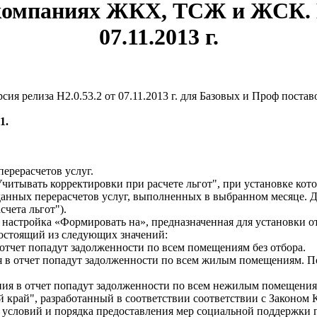
компаниях ЖКХ, ТСЖ и ЖСК. 
07.11.2013 г.
сия релиза Н2.0.53.2 от 07.11.2013 г. для Базовых и Проф постав
1.
перерасчетов услуг.
тывать корректировки при расчете льгот", при установке котор
анных перерасчетов услуг, выполненных в выбранном месяце. Да
чета льгот").
 настройка «Формировать на», предназначенная для установки 
состоящий из следующих значений:
отчет попадут задолженности по всем помещениям без отбора.
 в отчет попадут задолженности по всем жилым помещениям. 
ия в отчет попадут задолженности по всем нежилым помещени
рай", разработанный в соответствии соответствии с Законом К
ем условий и порядка предоставления мер социальной поддержк