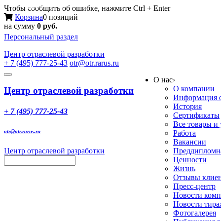
Меню
Чтобы сообщить об ошибке, нажмите Ctrl + Enter
Корзина
0 позиций
на сумму
0 руб.
Персональный раздел
Центр
отраслевой разработки
+ 7 (495) 777-25-43
otr@otr.rarus.ru
Toggle
О нас
›
navigation
О компании
Центр отраслевой разработки
Информация о
История
+ 7 (495) 777-25-43
Сертификаты
Все товары и
otr@otr.rarus.ru
Работа
Вакансии
Центр отраслевой разработки
Преддипломна
Ценности
Жизнь
Отзывы клие
Пресс-центр
Новости ком
Новости тир
Фотогалерея