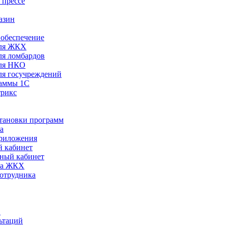
 прессе
азин
обеспечение
ля ЖКХ
я ломбардов
ля НКО
я госучреждений
раммы 1С
трикс
становки программ
а
риложения
 кабинет
ный кабинет
ра ЖКХ
сотрудника
С
ьтаций