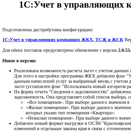
1С:Учет в управляющих 
Подготовлены дистрибутивы конфигурации:
1С:Учет в управляющих компаниях ЖКХ, ТСЖ и ЖСК
Вер
Для обеих поставок предусмотрено обновление с версии
2.0.53.
Новое в версии:
Реализована возможность расчета льгот с учетом данных 
Для этого в настройки программы ЖКХ добавлен флаг "Учи
данным начислений услуг за выбранный месяц с учетом д
льгот (установлен флаг "Использовать новый алгоритм рас
На форму отчета "Сведения о задолженностях" добавлена
задолженность. Она представляет собой список выбора, 
«Все помещения». При выборе данного значения в 
«Жилые помещения». При выборе данного значения
которых указан тип помещения «Квартира».
«Нежилые помещения». При выборе данного значен
Добавлен новый формат выгрузки в ОСЗН "Красноярский к
изменений в отдельные законы края в связи с уточнени