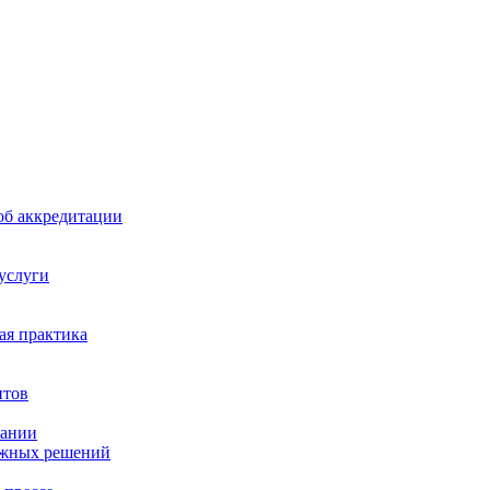
б аккредитации
 услуги
я практика
нтов
пании
ажных решений