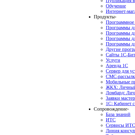
Публикация в
Обучение
Интернет-маг
Продукты
›
Программное 
Программы д
Программы дл
Программы д
Программы дл
Другие прог
Сайты 1С-Би
Услуги
Аренда 1С
Сервер для у
СМС-рассылк
Мобильные п
ЖКХ: Личный
Ломбард: Лич
Заявки масте
1С: Кабинет 
Сопровождение
›
База знаний
ИТС
Сервисы ИТ
Линия консул