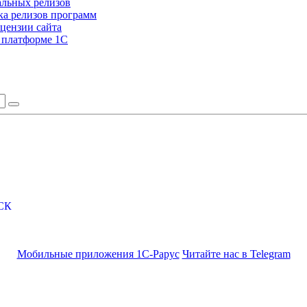
альных релизов
а релизов программ
цензии сайта
а платформе 1С
СК
Мобильные приложения 1С-Рарус
Читайте нас в Telegram