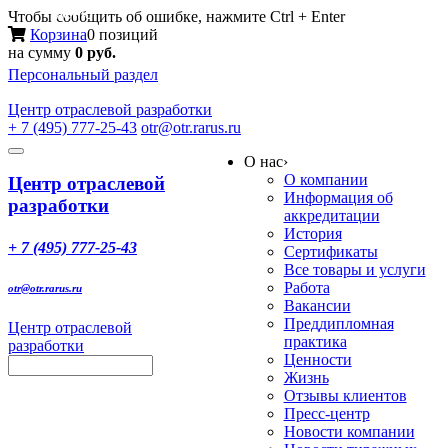
Меню
Чтобы сообщить об ошибке, нажмите Ctrl + Enter
Корзина
0 позиций
на сумму
0 руб.
Персональный раздел
Центр
отраслевой разработки
+ 7 (495) 777-25-43
otr@otr.rarus.ru
Toggle
О нас
›
navigation
О компании
Центр отраслевой
Информация об
разработки
аккредитации
История
+ 7 (495) 777-25-43
Сертификаты
Все товары и услуги
Работа
otr@otr.rarus.ru
Вакансии
Преддипломная
Центр отраслевой
практика
разработки
Ценности
Жизнь
Отзывы клиентов
Пресс-центр
Новости компании