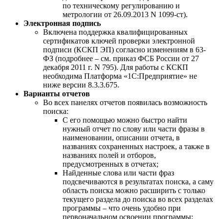
по техническому регулированию и
метрологии от 26.09.2013 N 1099-ст).
Электронная подпись
Включена поддержка квалифицированных
сертификатов ключей проверки электронной
подписи (КСКП ЭП) согласно изменениям в 63-
ФЗ (подробнее – см. приказ ФСБ России от 27
декабря 2011 г. N 795). Для работы с КСКП
необходима Платформа «1С:Предприятие» не
ниже версии 8.3.3.675.
Варианты отчетов
Во всех панелях отчетов появилась возможность
поиска:
С его помощью можно быстро найти
нужный отчет по слову или части фразы в
наименовании, описании отчета, в
названиях сохраненных настроек, а также в
названиях полей и отборов,
предусмотренных в отчетах;
Найденные слова или части фраз
подсвечиваются в результатах поиска, а саму
область поиска можно расширить с только
текущего раздела до поиска во всех разделах
программы – что очень удобно при
первоначальном освоении программы;