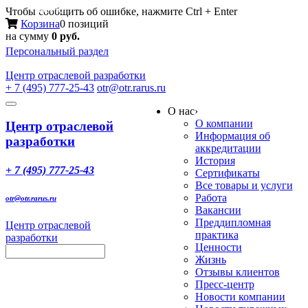
Меню
Чтобы сообщить об ошибке, нажмите Ctrl + Enter
Корзина
0 позиций
на сумму
0 руб.
Персональный раздел
Центр
отраслевой разработки
+ 7 (495) 777-25-43
otr@otr.rarus.ru
Toggle
О нас
›
navigation
О компании
Центр отраслевой
Информация об
разработки
аккредитации
История
+ 7 (495) 777-25-43
Сертификаты
Все товары и услуги
Работа
otr@otr.rarus.ru
Вакансии
Преддипломная
Центр отраслевой
практика
разработки
Ценности
Жизнь
Отзывы клиентов
Пресс-центр
Новости компании