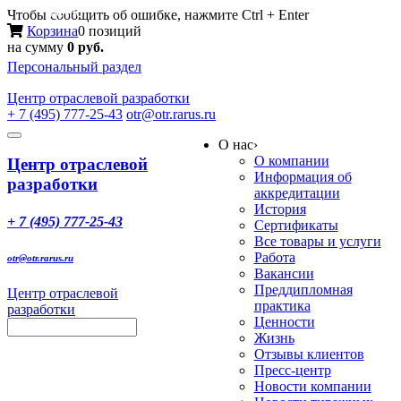
Меню
Чтобы сообщить об ошибке, нажмите Ctrl + Enter
Корзина
0 позиций
на сумму
0 руб.
Персональный раздел
Центр
отраслевой разработки
+ 7 (495) 777-25-43
otr@otr.rarus.ru
Toggle
О нас
›
navigation
О компании
Центр отраслевой
Информация об
разработки
аккредитации
История
+ 7 (495) 777-25-43
Сертификаты
Все товары и услуги
Работа
otr@otr.rarus.ru
Вакансии
Преддипломная
Центр отраслевой
практика
разработки
Ценности
Жизнь
Отзывы клиентов
Пресс-центр
Новости компании