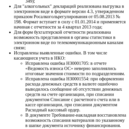
349);
Для "алкогольных" деклараций реализована выгрузка в
электронном виде в формате версии 4.3, утвержденном
приказом Росалкогольрегулирования от 05.08.2013 №
198. Формат вступает в силу с 01.01.2014 и применяется
начиная с отчетности за 4 квартал 2013 года;
Для форм бухгалтерской отчетности реализована
возможность представления в органы статистики в
электронном виде по телекоммуникационным каналам
связи;
Исправлены выявленные ошибки. В том числе
касающиеся учета в НКО:
Исправлена ошибка НЗ0001705: в отчете
«Ведомость износа ОС» неверно заполнялись
итоговые значения стоимости по подразделениям.
Исправлена ошибка НЗ0001554: при оформлении
расхода денежных средств в валюте ошибочно
выводилось сообщение об отсутствии денежных
средств на счете организации, при списании
документом Списание с расчетного счета или в
кассе организации, при списании документом
Расходный кассовый ордер.
В документе Требование-накладная восстановлена
возможность списания материалов по указанному
в шапке документа источнику финансирования.