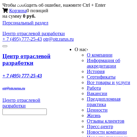
Меню
Чтобы сообщить об ошибке, нажмите Ctrl + Enter
Корзина
0 позиций
на сумму
0 руб.
Персональный раздел
Центр
отраслевой разработки
+ 7 (495) 777-25-43
otr@otr.rarus.ru
Toggle
О нас
›
navigation
О компании
Центр отраслевой
Информация об
разработки
аккредитации
История
+ 7 (495) 777-25-43
Сертификаты
Все товары и услуги
Работа
otr@otr.rarus.ru
Вакансии
Преддипломная
Центр отраслевой
практика
разработки
Ценности
Жизнь
Отзывы клиентов
Пресс-центр
Новости компании