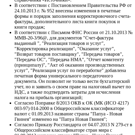
В соответствии с Постановлением Правительства РФ от
24.10.2013 г. № 952 внесены изменения в печатные
формы и порядок заполнения корректировочного счета-
фактуры, дополнительного листа книги покупок и
книги продаж;
В соответствии с Письмом ФНС России от 21.10.2013 №
ММВ-20-3/96@, для документов "Счет-фактура
выданный ", "Реализация товаров и услуг",
"Корректировка реализации", "Оказание услуг",
"Возврат товаров поставщику", "Передача товаров",
"Передача ОС", "Передача НМА", "Отчет комитенту
(принципалу)", "Акт об оказании производственных
услуг", "Реализация услуг по переработке" добавлена
печатная форма универсального передаточного
документа. Он позволит не только вести бухгалтерский
учет, но и заявить о своем праве на налоговый вычет по
НДС, а также подтвердить затраты для исчисления
налога на прибыль организаций;
Согласно Поправке 8/2013 ОКВ к ОК (МК (ИСО 4217)
003-97) 014-2000 в Общероссийском классификаторе
валют с 01.09.2013 название страны "Папуа - Новая
Гвинея" изменено на "Папуа Новая Гвинея";
Согласно Приказу Росстандарта от 04.07.2013 N 279-ст в
Общероссийском классификаторе стран мира с