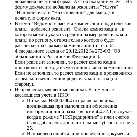
добавлена печатная форма "Акт об оказании услуг". На
форму документа добавлены реквизиты "Услуга",
"Исполнитель" и "На основании" для вывода в
печатную форму акта.
В отчет "Ведомость расчета компенсации родительской
платы" добавлен реквизит "Ставка компенсации", в
котором можно указать средний размер родительской
платы по региону, относительно которого будет
рассчитываться размер компенсации (п. 5 ст. 65
Федерального закона от 29.12.2012 № 273-ФЗ "Об
образовании в Российской Федерации").
Если реквизит заполнен, то расчет компенсации
производится исходя из указанной ставки компенсации.
Если не заполнен, то расчет компенсации производится
от реально начисленной родительской платы (по-
старому).
Исправлены выявленные ошибки. В том числе
касающиеся учета в НКО:
По заявке НЗ0002004 исправлена ошибка,
возникавшая при выполнении обновления
информационной базы с версии 4.4.22.1, в случае,
когда в режиме "1С:Предприятие" в план счетов
были добавлены дополнительные субконто к счету
25.
Исправлена ошибка: при проведении документа