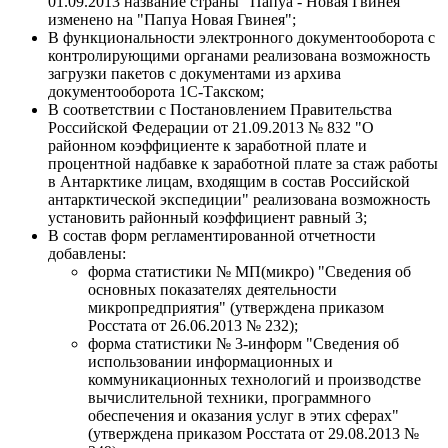
01.09.2013 название страны "Папуа - Новая Гвинея"
изменено на "Папуа Новая Гвинея";
В функциональности электронного документооборота с
контролирующими органами реализована возможность
загрузки пакетов с документами из архива
документооборота 1С-Такском;
В соответствии с Постановлением Правительства
Российской Федерации от 21.09.2013 № 832 "О
районном коэффициенте к заработной плате и
процентной надбавке к заработной плате за стаж работы
в Антарктике лицам, входящим в состав Российской
антарктической экспедиции" реализована возможность
установить районный коэффициент равный 3;
В состав форм регламентированной отчетности
добавлены:
форма статистики № МП(микро) "Сведения об
основных показателях деятельности
микропредприятия" (утверждена приказом
Росстата от 26.06.2013 № 232);
форма статистики № 3-информ "Сведения об
использовании информационных и
коммуникационных технологий и производстве
вычислительной техники, программного
обеспечения и оказания услуг в этих сферах"
(утверждена приказом Росстата от 29.08.2013 №