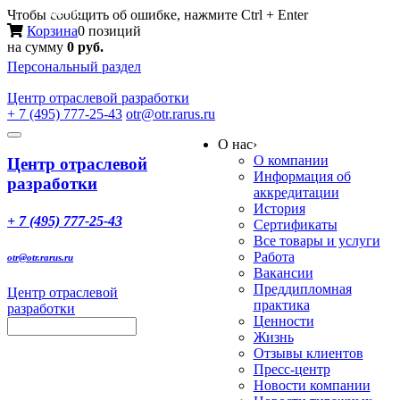
Меню
Чтобы сообщить об ошибке, нажмите Ctrl + Enter
Корзина
0 позиций
на сумму
0 руб.
Персональный раздел
Центр
отраслевой разработки
+ 7 (495) 777-25-43
otr@otr.rarus.ru
Toggle
О нас
›
navigation
О компании
Центр отраслевой
Информация об
разработки
аккредитации
История
+ 7 (495) 777-25-43
Сертификаты
Все товары и услуги
Работа
otr@otr.rarus.ru
Вакансии
Преддипломная
Центр отраслевой
практика
разработки
Ценности
Жизнь
Отзывы клиентов
Пресс-центр
Новости компании